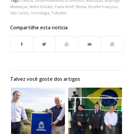
Tags:
Ciência
,
Desenvolvimento Econômico
,
educação
,
Emprego
,
Mudanças
,
Netto Donato
,
Paula Knoff
,
Renda
,
Roselei Françoso
,
São Carlos
,
Tecnologia
,
Trabalho
Compartilhe esta notícia
Talvez você goste dos artigos