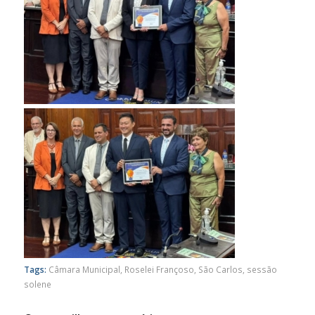
Tags:
Câmara Municipal
,
Roselei Françoso
,
São Carlos
,
sessão
solene