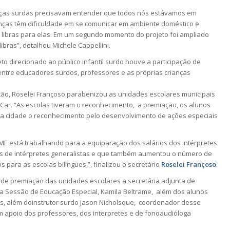
nças surdas precisavam entender que todos nós estávamos em
anças têm dificuldade em se comunicar em ambiente doméstico e
libras para elas. Em um segundo momento do projeto foi ampliado
ibras”, detalhou Michele Cappellini.
o direcionado ao público infantil surdo houve a participação de
 entre educadores surdos, professores e as próprias crianças
ção, Roselei Françoso parabenizou as unidades escolares municipais
Car. “As escolas tiveram o reconhecimento, a premiação, os alunos
 cidade o reconhecimento pelo desenvolvimento de ações especiais
SME está trabalhando para a equiparação dos salários dos intérpretes
 os de intérpretes generalistas e que também aumentou o número de
 para as escolas bilíngues,”, finalizou o secretário
Roselei Françoso
.
de premiação das unidades escolares a secretária adjunta de
da Sessão de Educação Especial, Kamila Beltrame, além dos alunos
s, além doinstrutor surdo Jason Nicholsque, coordenador desse
om apoio dos professores, dos interpretes e de fonoaudióloga