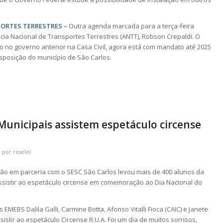
ORTES TERRESTRES –
Outra agenda marcada para a terça-feira
ncia Nacional de Transportes Terrestres (ANTT), Robson Crepaldi. O
o no governo anterior na Casa Civil, agora está com mandato até 2025
sposição do município de São Carlos.
Municipais assistem espetáculo circense
por
roselei
ção em parceria com o SESC São Carlos levou mais de 400 alunos da
ssistir ao espetáculo circense em comemoração ao Dia Nacional do
MEBS Dalila Galli, Carmine Botta, Afonso Vitalli Fioca (CAIC) e Janete
istir ao espetáculo Circense R.U.A. Foi um dia de muitos sorrisos,