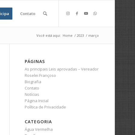
icipa
Contato
Você está aqui:
Home
/
2023
/
março
PÁGINAS
As principais Leis aprovadas – Vereador
Roselei Françoso
Biografia
Contato
Notícias
Página Inicial
Política de Privacidade
CATEGORIA
Água Vermelha