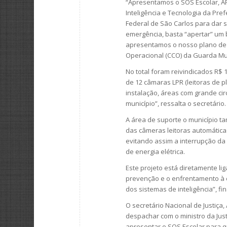
“Apresentamos o SOS Escolar, A
Inteligência e Tecnologia da Pr
Federal de São Carlos para dar 
emergência, basta “apertar” um
apresentamos o nosso plano de 
Operacional (CCO) da Guarda Muni
No total foram reivindicados R$ 
de 12 câmaras LPR (leitoras de p
instalação, áreas com grande ci
município”, ressalta o secretário.
A área de suporte o município 
das câmeras leitoras automáticas
evitando assim a interrupção da
de energia elétrica.
Este projeto está diretamente li
prevenção e o enfrentamento à c
dos sistemas de inteligência”, fi
O secretário Nacional de Justiça
despachar com o ministro da Jus
apresentar o SOS Escolar para q