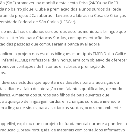
ção (SME) promoveu na manhã desta sexta-feira (24/03), na EMEB
izada no bairro Jóquei Clube a premiação dos alunos surdos da Rede
param do projeto #CasaLibras – Levando a Libras na Casa de Crianças
ersidade Federal de São Carlos (UFSCar).
s e medalhas os alunos surdos das escolas municipais bilingue que
stico Literário para Crianças Surdas, com apresentação dos
ação das pessoas que compuseram a banca avaliadora.
plicou o projeto nas escolas bilíngues municipais EMEB Dalila Galli e
Infantil (CEMEI) Professora Ida Vincinguerra com objetivo de oferecer
promover contações de histórias em Libras e promoção do
hos.
o diversos estudos que apontam os desafios para a aquisição da
rdas, diante a falta de interação com falantes qualificados, de modo
iares. A maioria dos surdos são filhos de pais ouvintes que
 a aquisição de linguagem tardia, em crianças surdas, é imenso e
m a língua de sinais, para as crianças surdas, ocorra no ambiente
appellini, explicou que o projeto foi fundamental durante a pandemia
radução (Libras/Português) de materiais com conteúdos informativo