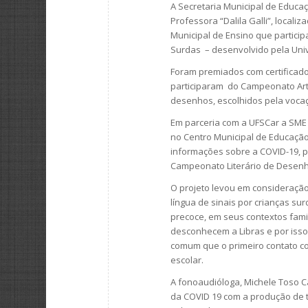
A Secretaria Municipal de Educa
Professora “Dalila Galli”, local
Municipal de Ensino que partici
Surdas – desenvolvido pela Univ
Foram premiados com certificado
participaram do Campeonato Artí
desenhos, escolhidos pela voc
Em parceria com a UFSCar a SME a
no Centro Municipal de Educação 
informações sobre a COVID-19, 
Campeonato Literário de Desen
O projeto levou em consideraçã
língua de sinais por crianças su
precoce, em seus contextos famil
desconhecem a Libras e por isso,
comum que o primeiro contato co
escolar.
A fonoaudióloga, Michele Toso C
da COVID 19 com a produção de t