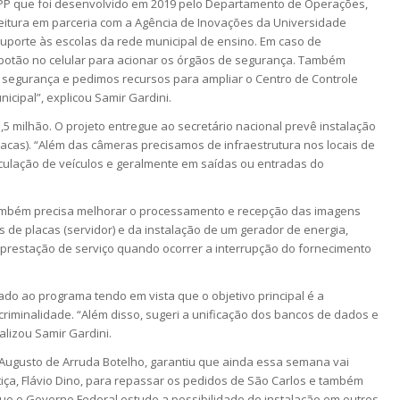
PP que foi desenvolvido em 2019 pelo Departamento de Operações,
efeitura em parceria com a Agência de Inovações da Universidade
suporte às escolas da rede municipal de ensino. Em caso de
 botão no celular para acionar os órgãos de segurança. Também
segurança e pedimos recursos para ampliar o Centro de Controle
cipal”, explicou Samir Gardini.
1,5 milhão. O projeto entregue ao secretário nacional prevê instalação
lacas). “Além das câmeras precisamos de infraestrutura nos locais de
rculação de veículos e geralmente em saídas ou entradas do
também precisa melhorar o processamento e recepção das imagens
 de placas (servidor) e da instalação de um gerador de energia,
 prestação de serviço quando ocorrer a interrupção do fornecimento
gado ao programa tendo em vista que o objetivo principal é a
riminalidade. “Além disso, sugeri a unificação dos bancos de dados e
nalizou Samir Gardini.
, Augusto de Arruda Botelho, garantiu que ainda essa semana vai
tiça, Flávio Dino, para repassar os pedidos de São Carlos e também
ue o Governo Federal estude a possibilidade de instalação em outros