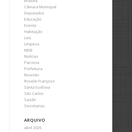
Brasília
Câmara Municipal
Deputados
Educação
Evento
Habitação
Leis
Limpeza
MDB
Notícias
Parceria
Prefeitura
Reunião
Roselei Françoso
Santa Eudóxia
São Carlos
Saúde
Secretarias
ARQUIVO
abril 2026