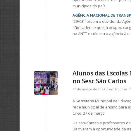
municípios do país.
AGÊNCIA NACIONAL DE TRANSP
(29/03) foi com o ouvidor da Agê
são-carlense que já ocupou carg
na ANTT e colocou a agência à di
Alunos das Escolas 
no Sesc São Carlos
/
/
27 de março de 2023
em
Notícias
A Secretaria Municipal de Educa
rede municipal de ensino para a
Circo, 27 de março.
Os estudantes e professores das E
Lia tiveram a oportunidade de ass