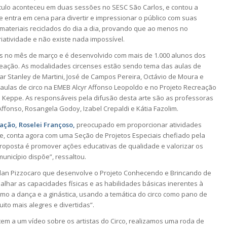
culo aconteceu em duas sessões no SESC São Carlos, e contou a
e entra em cena para divertir e impressionar o público com suas
 materiais reciclados do dia a dia, provando que ao menos no
riatividade e não existe nada impossível.
os no mês de março e é desenvolvido com mais de 1.000 alunos dos
reação. As modalidades circenses estão sendo tema das aulas de
r Stanley de Martini, José de Campos Pereira, Octávio de Moura e
ulas de circo na EMEB Alcyr Affonso Leopoldo e no Projeto Recreação
 Keppe. As responsáveis pela difusão desta arte são as professoras
Affonso, Rosangela Godoy, Izabel Crepaldi e Kátia Fazolim.
ação, Roselei Françoso,
preocupado em proporcionar atividades
e, conta agora com uma Seção de Projetos Especiais chefiado pela
 proposta é promover ações educativas de qualidade e valorizar os
unicípio dispõe”, ressaltou.
lan Pizzocaro que desenvolve o Projeto Conhecendo e Brincando de
abalhar as capacidades físicas e as habilidades básicas inerentes à
omo a dança e a ginástica, usando a temática do circo como pano de
ito mais alegres e divertidas”.
em a um vídeo sobre os artistas do Circo, realizamos uma roda de