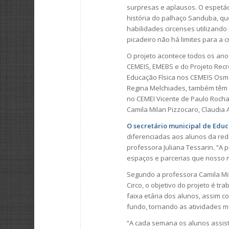
surpresas e aplausos. O espetá
história do palhaço Sanduba, qu
habilidades circenses utilizando
picadeiro não há limites para a c
O projeto acontece todos os an
CEMEIS, EMEBS e do Projeto Rec
Educação Física nos CEMEIS Osma
Regina Melchiades, também têm a
no CEMEI Vicente de Paulo Rocha
Camila Milan Pizzocaro, Claudia 
O secretário municipal de Educ
diferenciadas aos alunos da red
professora Juliana Tessarin. “A
espaços e parcerias que nosso m
Segundo a professora Camila Mi
Circo, o objetivo do projeto é tr
faixa etária dos alunos, assim c
fundo, tornando as atividades mu
“A cada semana os alunos assist