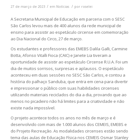
/
/
27 de março de 2023
em
Notícias
por
roselei
A Secretaria Municipal de Educação em parceria com o SESC
São Carlos levou mais de 400 alunos da rede municipal de
ensino para assistir ao espetáculo circense em comemoração
ao Dia Nacional do Circo, 27 de março.
Os estudantes e professores das EMEBS Dalila Galli, Carmine
Botta, Afonso Vitalli Fioca (CAIC) e Janete Lia tiveram a
oportunidade de assistir ao espetáculo Circense R.U.A. Foi um
dia de muitos sorrisos, surpresas e aplausos. O espetáculo
aconteceu em duas sessões no SESC São Carlos, e contou a
história do palhaço Sanduba, que entra em cena para divertir
e impressionar o público com suas habilidades circenses
utilizando materiais reciclados do dia a dia, provando que ao
menos no picadeiro não há limites para a criatividade e não
existe nada impossível.
O projeto acontece todos os anos no mês de março e é
desenvolvido com mais de 1.000 alunos dos CEMEIS, EMEBS e
do Projeto Recreação. As modalidades circenses estão sendo
tema das aulas de Educação Física nos CEMEIS Osmar Stanley