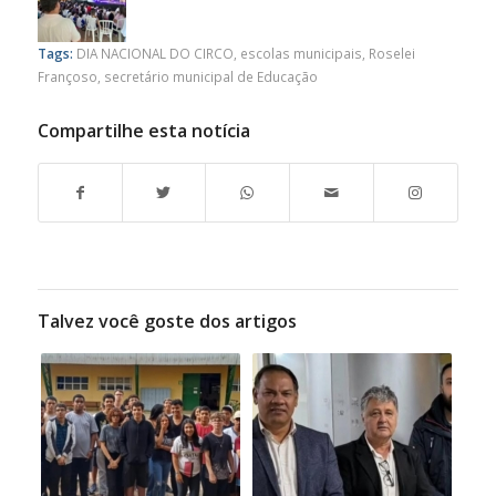
Tags:
DIA NACIONAL DO CIRCO
,
escolas municipais
,
Roselei
Françoso
,
secretário municipal de Educação
Compartilhe esta notícia
Talvez você goste dos artigos