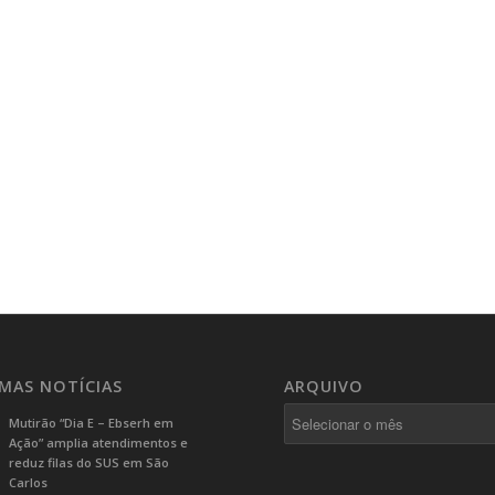
IMAS NOTÍCIAS
ARQUIVO
Mutirão “Dia E – Ebserh em
Ação” amplia atendimentos e
reduz filas do SUS em São
Carlos