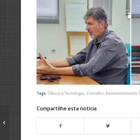
Tags:
Ciência e Tecnologia.
,
Conselho
,
Desenvolvimento
,
Compartilhe esta notícia
Roselei Françoso
participa de reunião
da Governança de
Ciência e Tecnologia...