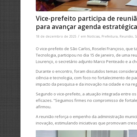
Vice-prefeito participa de reun
para avançar agenda estratégic
/
18 de dezembro de 2025
em
Notícias
,
Prefeitura
,
Reunião
,
S
O vice-prefeito de São Carlos, Roselei Françoso, que
Tecnologia, participou no dia 15 de janeiro, de uma r
Lourenço, o secretário adjunto Marco Penteado e a ch
Durante o encontro, foram discutidos temas consider
ciência e tecnologia, com foco no fortalecimento de p
impacto da pesquisa e da inovação na cidade e na reg
Segundo o vice-prefeito, a atuação integrada entre os 
eficazes. “Seguimos firmes no compromisso de fortalec
afirmou.
A reunião reforça o empenho da administração municip
inovação, estimulando iniciativas que promovam cre