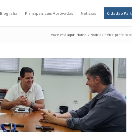
Biografia
Principais Leis Aprovadas
Notícias
Cidadão Part
Você está aqui:
Home
/
Notícias
/
Vice-prefeito p