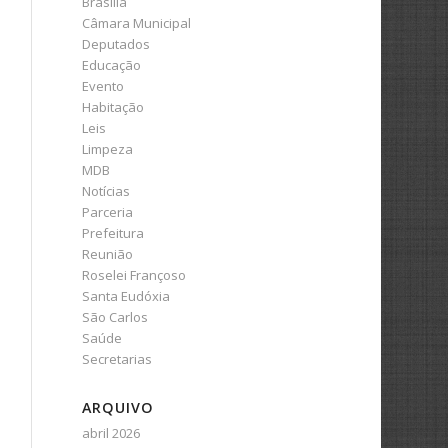
Brasília
Câmara Municipal
Deputados
Educação
Evento
Habitação
Leis
Limpeza
MDB
Notícias
Parceria
Prefeitura
Reunião
Roselei Françoso
Santa Eudóxia
São Carlos
Saúde
Secretarias
ARQUIVO
abril 2026