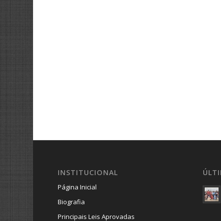
INSTITUCIONAL
ÚLT
Página Inicial
Biografia
Principais Leis Aprovadas