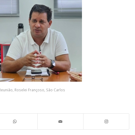
Reunião
,
Roselei Françoso
,
São Carlos