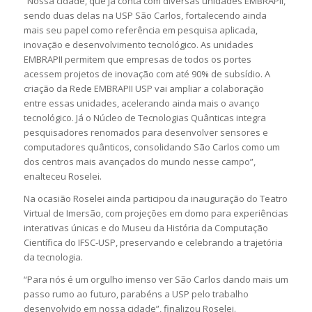
“Nossa cidade, que já conta com diversas unidades EMBRAPII,
sendo duas delas na USP São Carlos, fortalecendo ainda
mais seu papel como referência em pesquisa aplicada,
inovação e desenvolvimento tecnológico. As unidades
EMBRAPII permitem que empresas de todos os portes
acessem projetos de inovação com até 90% de subsídio. A
criação da Rede EMBRAPII USP vai ampliar a colaboração
entre essas unidades, acelerando ainda mais o avanço
tecnológico. Já o Núcleo de Tecnologias Quânticas integra
pesquisadores renomados para desenvolver sensores e
computadores quânticos, consolidando São Carlos como um
dos centros mais avançados do mundo nesse campo”,
enalteceu Roselei.
Na ocasião Roselei ainda participou da inauguração do Teatro
Virtual de Imersão, com projeções em domo para experiências
interativas únicas e do Museu da História da Computação
Científica do IFSC-USP, preservando e celebrando a trajetória
da tecnologia.
“Para nós é um orgulho imenso ver São Carlos dando mais um
passo rumo ao futuro, parabéns a USP pelo trabalho
desenvolvido em nossa cidade”, finalizou Roselei.