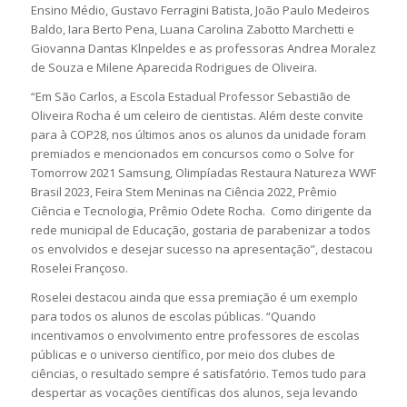
Ensino Médio, Gustavo Ferragini Batista, João Paulo Medeiros
Baldo, Iara Berto Pena, Luana Carolina Zabotto Marchetti e
Giovanna Dantas Klnpeldes e as professoras Andrea Moralez
de Souza e Milene Aparecida Rodrigues de Oliveira.
“Em São Carlos, a Escola Estadual Professor Sebastião de
Oliveira Rocha é um celeiro de cientistas. Além deste convite
para à COP28, nos últimos anos os alunos da unidade foram
premiados e mencionados em concursos como o Solve for
Tomorrow 2021 Samsung, Olimpíadas Restaura Natureza WWF
Brasil 2023, Feira Stem Meninas na Ciência 2022, Prêmio
Ciência e Tecnologia, Prêmio Odete Rocha. Como dirigente da
rede municipal de Educação, gostaria de parabenizar a todos
os envolvidos e desejar sucesso na apresentação”, destacou
Roselei Françoso.
Roselei destacou ainda que essa premiação é um exemplo
para todos os alunos de escolas públicas. “Quando
incentivamos o envolvimento entre professores de escolas
públicas e o universo científico, por meio dos clubes de
ciências, o resultado sempre é satisfatório. Temos tudo para
despertar as vocações científicas dos alunos, seja levando