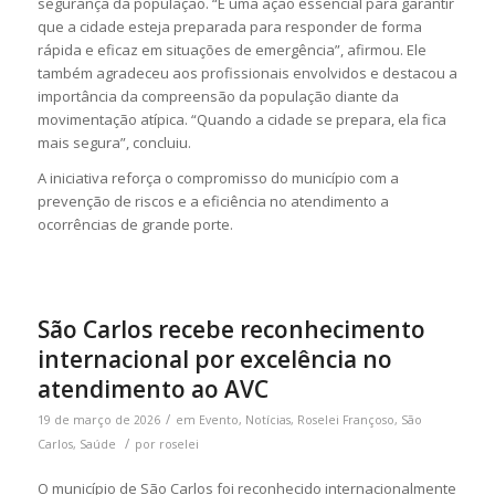
segurança da população. “É uma ação essencial para garantir
que a cidade esteja preparada para responder de forma
rápida e eficaz em situações de emergência”, afirmou. Ele
também agradeceu aos profissionais envolvidos e destacou a
importância da compreensão da população diante da
movimentação atípica. “Quando a cidade se prepara, ela fica
mais segura”, concluiu.
A iniciativa reforça o compromisso do município com a
prevenção de riscos e a eficiência no atendimento a
ocorrências de grande porte.
São Carlos recebe reconhecimento
internacional por excelência no
atendimento ao AVC
/
19 de março de 2026
em
Evento
,
Notícias
,
Roselei Françoso
,
São
/
Carlos
,
Saúde
por
roselei
O município de
São Carlos
foi reconhecido internacionalmente