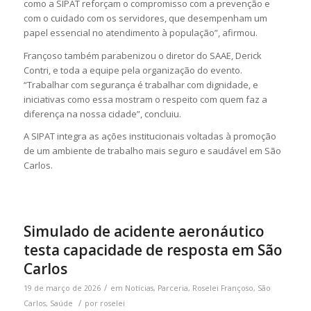
como a SIPAT reforçam o compromisso com a prevenção e
com o cuidado com os servidores, que desempenham um
papel essencial no atendimento à população”, afirmou.
Françoso também parabenizou o diretor do SAAE,
Derick
Contri
, e toda a equipe pela organização do evento.
“Trabalhar com segurança é trabalhar com dignidade, e
iniciativas como essa mostram o respeito com quem faz a
diferença na nossa cidade”, concluiu.
A SIPAT integra as ações institucionais voltadas à promoção
de um ambiente de trabalho mais seguro e saudável em
São
Carlos
.
Simulado de acidente aeronáutico
testa capacidade de resposta em São
Carlos
/
19 de março de 2026
em
Notícias
,
Parceria
,
Roselei Françoso
,
São
/
Carlos
,
Saúde
por
roselei