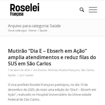
Arquivo para categoria: Saúde
Você está aqui:
Home
/
Saúde
Mutirão “Dia E – Ebserh em Ação”
amplia atendimentos e reduz filas do
SUS em São Carlos
/
1 de abril de 2026
em
Evento
,
Notícias
,
Roselei Françoso
,
São Carlos
,
/
Saúde
por
roselei
O vice-prefeito
Roselei Françoso
participou, no dia 13 de
dezembro de 2025, de mais uma edição do “Dia E – Ebserh em
Ação”, realizado no
Hospital Universitário da Universidade
Federal de São Carlos
.