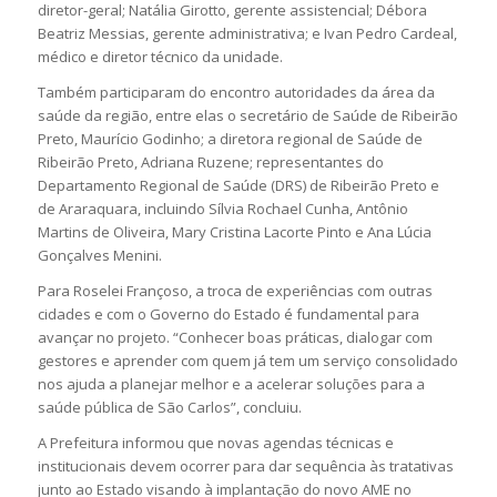
diretor-geral; Natália Girotto, gerente assistencial; Débora
Beatriz Messias, gerente administrativa; e Ivan Pedro Cardeal,
médico e diretor técnico da unidade.
Também participaram do encontro autoridades da área da
saúde da região, entre elas o secretário de Saúde de Ribeirão
Preto, Maurício Godinho; a diretora regional de Saúde de
Ribeirão Preto, Adriana Ruzene; representantes do
Departamento Regional de Saúde (DRS) de Ribeirão Preto e
de Araraquara, incluindo Sílvia Rochael Cunha, Antônio
Martins de Oliveira, Mary Cristina Lacorte Pinto e Ana Lúcia
Gonçalves Menini.
Para Roselei Françoso, a troca de experiências com outras
cidades e com o Governo do Estado é fundamental para
avançar no projeto. “Conhecer boas práticas, dialogar com
gestores e aprender com quem já tem um serviço consolidado
nos ajuda a planejar melhor e a acelerar soluções para a
saúde pública de São Carlos”, concluiu.
A Prefeitura informou que novas agendas técnicas e
institucionais devem ocorrer para dar sequência às tratativas
junto ao Estado visando à implantação do novo AME no