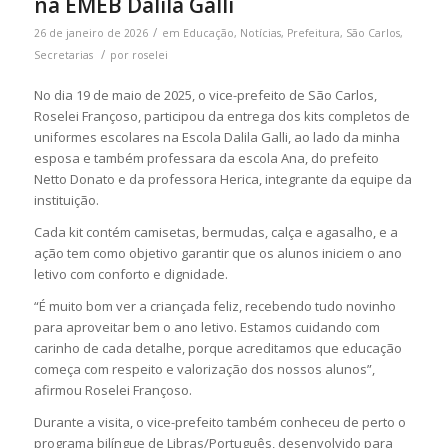
na EMEB Dalila Galli
/
26 de janeiro de 2026
em
Educação
,
Notícias
,
Prefeitura
,
São Carlos
,
/
Secretarias
por
roselei
No dia 19 de maio de 2025, o vice-prefeito de São Carlos,
Roselei Françoso, participou da entrega dos kits completos de
uniformes escolares na Escola Dalila Galli, ao lado da minha
esposa e também professara da escola Ana, do prefeito
Netto Donato e da professora Herica, integrante da equipe da
instituição.
Cada kit contém camisetas, bermudas, calça e agasalho, e a
ação tem como objetivo garantir que os alunos iniciem o ano
letivo com conforto e dignidade.
“É muito bom ver a criançada feliz, recebendo tudo novinho
para aproveitar bem o ano letivo. Estamos cuidando com
carinho de cada detalhe, porque acreditamos que educação
começa com respeito e valorização dos nossos alunos”,
afirmou Roselei Françoso.
Durante a visita, o vice-prefeito também conheceu de perto o
programa bilíngue de Libras/Português, desenvolvido para