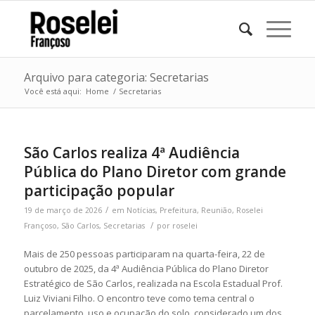
Arquivo para categoria: Secretarias
Você está aqui:
Home
/
Secretarias
São Carlos realiza 4ª Audiência
Pública do Plano Diretor com grande
participação popular
/
19 de março de 2026
em
Notícias
,
Prefeitura
,
Reunião
,
Roselei
/
Françoso
,
São Carlos
,
Secretarias
por
roselei
Mais de 250 pessoas participaram na quarta-feira, 22 de
outubro de 2025, da 4ª Audiência Pública do Plano Diretor
Estratégico de
São Carlos
, realizada na
Escola Estadual Prof.
Luiz Viviani Filho
. O encontro teve como tema central o
parcelamento, uso e ocupação do solo, considerado um dos