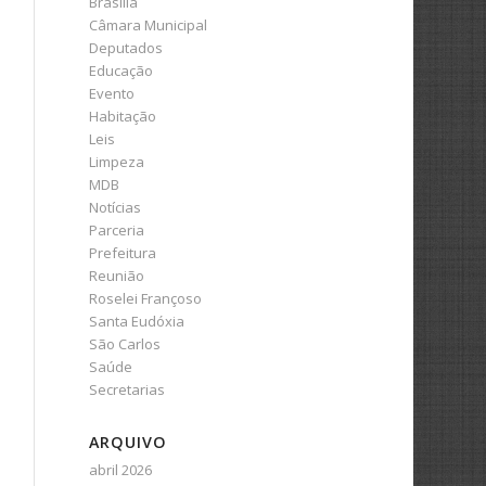
Brasília
Câmara Municipal
Deputados
Educação
Evento
Habitação
Leis
Limpeza
MDB
Notícias
Parceria
Prefeitura
Reunião
Roselei Françoso
Santa Eudóxia
São Carlos
Saúde
Secretarias
ARQUIVO
abril 2026