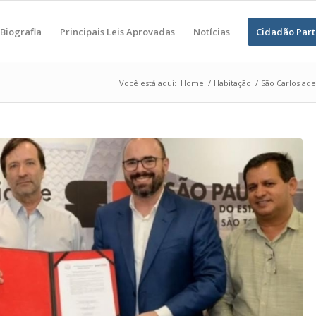
Biografia
Principais Leis Aprovadas
Notícias
Cidadão Part
Você está aqui:
Home
/
Habitação
/
São Carlos ade