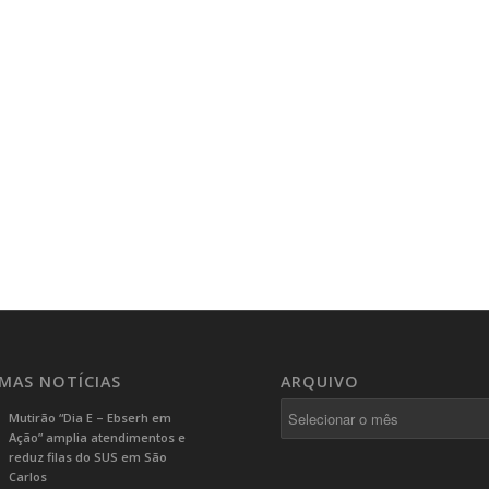
IMAS NOTÍCIAS
ARQUIVO
Mutirão “Dia E – Ebserh em
Ação” amplia atendimentos e
reduz filas do SUS em São
Carlos