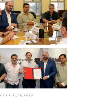
ei Françoso
,
São Carlos