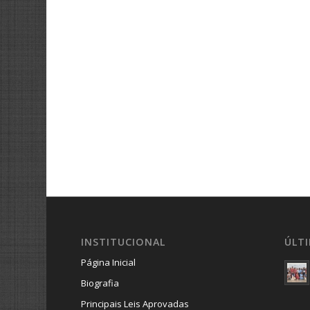
INSTITUCIONAL
ÚLT
Página Inicial
Biografia
Principais Leis Aprovadas