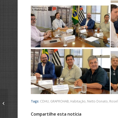
Ecovias apresenta
projeto de ampliação
Tags:
CDHU
,
GRAPROHAB
,
Habitação
,
Netto Donato
,
Rosel
da Rodovia
Washington Luís em
Compartilhe esta notícia
São...