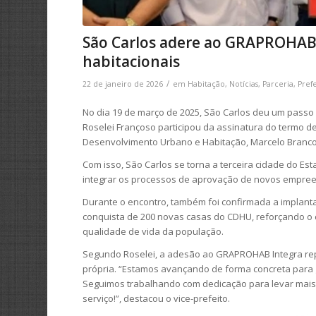
São Carlos adere ao GRAPROHAB 
habitacionais
/
22 de janeiro de 2026
em
Habitação
,
Notícias
,
Parceria
,
Pref
No dia 19 de março de 2025, São Carlos deu um passo 
Roselei Françoso participou da assinatura do termo 
Desenvolvimento Urbano e Habitação, Marcelo Branco
Com isso, São Carlos se torna a terceira cidade do Est
integrar os processos de aprovação de novos empreen
Durante o encontro, também foi confirmada a implanta
conquista de 200 novas casas do CDHU, reforçando o
qualidade de vida da população.
Segundo Roselei, a adesão ao GRAPROHAB Integra rep
própria. “Estamos avançando de forma concreta para 
Seguimos trabalhando com dedicação para levar mais 
serviço!”, destacou o vice-prefeito.