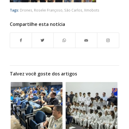
Tags:
Drones
,
Roselei Françoso
,
São Carlos
,
Xmobots
Compartilhe esta notícia
Talvez você goste dos artigos