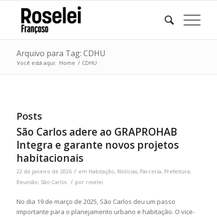
Arquivo para Tag: CDHU
Você está aqui:
Home
/
CDHU
Posts
São Carlos adere ao GRAPROHAB
Integra e garante novos projetos
habitacionais
/
22 de janeiro de 2026
em
Habitação
,
Notícias
,
Parceria
,
Prefeitura
,
/
Reunião
,
São Carlos
por
roselei
No dia 19 de março de 2025, São Carlos deu um passo
importante para o planejamento urbano e habitação. O vice-