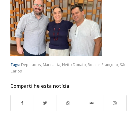
Tags:
Deputados
,
Marcia Lia
,
Netto Donato
,
Roselei Françoso
,
São
Carlos
Compartilhe esta notícia