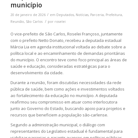
município
/
20 de janeiro de 2026
em
Deputados
,
Notícias
,
Parceria
,
Prefeitura
,
/
Reunião
,
São Carlos
por
roselei
O vice-prefeito de São Carlos, Roselei Françoso, juntamente
com o prefeito Netto Donato, recebeu a deputada estadual
Márcia Lia em agenda institucional voltada ao debate sobre a
política local e ao encaminhamento de demandas prioritárias
do município. O encontro teve como foco principal as áreas de
saúde e educação, consideradas estratégicas para o
desenvolvimento da cidade.
Durante a reunião, foram discutidas necessidades da rede
pública de saúde, bem como ações e investimentos voltados
ao fortalecimento da educação no município. A deputada
reafirmou seu compromisso em atuar como interlocutora
junto ao Governo do Estado, buscando apoio para projetos e
recursos que beneficiem a população são-carlense.
Segundo a administração municipal, o diálogo com
representantes do Legislativo estadual é fundamental para
viabilizar parcerias e garantir avanços em políticas públicas