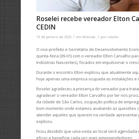
Roselei recebe vereador Elton Ca
CEDIN
/
/
13 de janeiro de 2025
em
Notícias
por
roselei
O vice-prefeito e Secretário de Desenvolvimento Econô
quinta-feira (09-01) com o vereador Elton Carvalho pa
Indústrias Nascentes), focados em impulsionar o cres
Durante o encontro Elton explicou que atualmente aqu
hoje apenas uma empresa ocupada as instalações e qu
Roselei agradeceu a presença do vereador para trata
agradecer o vereador Elton Carvalho por ter nos pro
da cidade de São Carlos, ocupação política de empr
bom momento onde estamos avaliando as questões con
atender aqueles que querem na verdade apresentar p
explicou.
Ficou decidido que uma visita ao local será agendada 
eficaz e beneficie cada vez mais empreendedores.