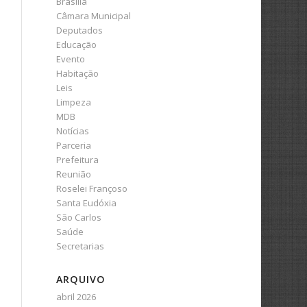
Brasília
Câmara Municipal
Deputados
Educação
Evento
Habitação
Leis
Limpeza
MDB
Notícias
Parceria
Prefeitura
Reunião
Roselei Françoso
Santa Eudóxia
São Carlos
Saúde
Secretarias
ARQUIVO
abril 2026