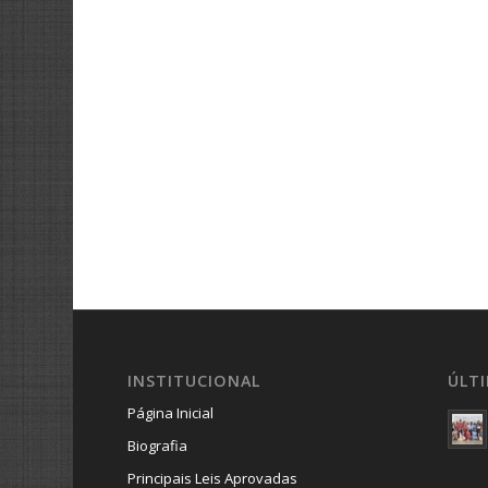
INSTITUCIONAL
ÚLT
Página Inicial
Biografia
Principais Leis Aprovadas