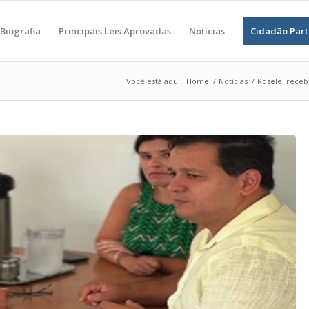
Biografia
Principais Leis Aprovadas
Notícias
Cidadão Part
Você está aqui:
Home
/
Notícias
/
Roselei receb