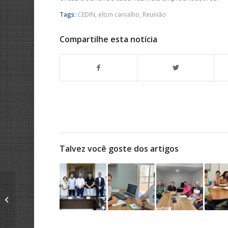
Tags:
CEDIN
,
elton carvalho
,
Reunião
Compartilhe esta notícia
Talvez você goste dos artigos
Roselei Françoso toma
posse como vice-
prefeito de São Carlos