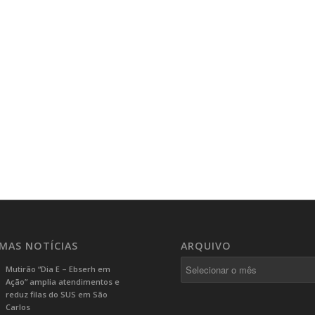
IMAS NOTÍCIAS
ARQUIVO
Mutirão “Dia E – Ebserh em
Ação” amplia atendimentos e
reduz filas do SUS em São
Carlos