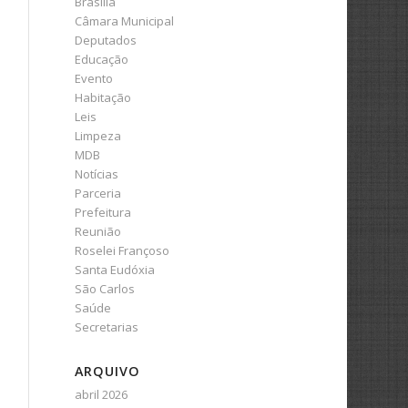
Brasília
Câmara Municipal
Deputados
Educação
Evento
Habitação
Leis
Limpeza
MDB
Notícias
Parceria
Prefeitura
Reunião
Roselei Françoso
Santa Eudóxia
São Carlos
Saúde
Secretarias
ARQUIVO
abril 2026