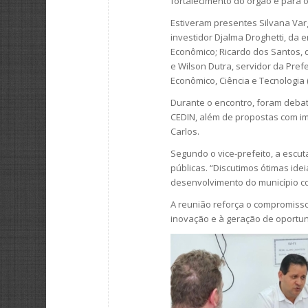
fortalecimento do órgão e para 
Estiveram presentes Silvana Var
investidor Djalma Droghetti, da
Econômico; Ricardo dos Santos, 
e Wilson Dutra, servidor da Pre
Econômico, Ciência e Tecnologia
Durante o encontro, foram debat
CEDIN, além de propostas com i
Carlos.
Segundo o vice-prefeito, a escuta
públicas. “Discutimos ótimas ide
desenvolvimento do município c
A reunião reforça o compromiss
inovação e à geração de oportu