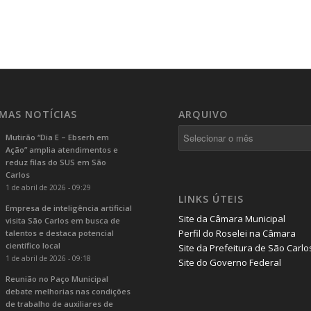
IMAS NOTÍCIAS
ARQUIVO
Mutirão “Dia E – Ebserh em
Ação” amplia atendimentos e
reduz filas do SUS em São
Carlos
1 de abril de 2026 - 09:29
LINKS ÚTEIS
Empresa de inteligência artificial
Site da Câmara Municipal
visita São Carlos em busca de
Perfil do Roselei na Câmara
talentos e destaca potencial
científico local
Site da Prefeitura de São Carlo
1 de abril de 2026 - 09:18
Site do Governo Federal
Reunião no Paço Municipal
debate melhorias nas condições
de trabalho de auxiliares de