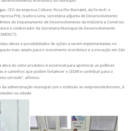
o desenvolvimento econômico do município.
gas, CEO da empresa Collune; Rosa Flor Barnabé, da Fe-tech; o
 empresa PHL; Isadora Lima, secretária adjunta de Desenvolvimento
diretor do Departamento de Desenvolvimento da Indústria e Comércio;
feitura e colaborador da Secretaria Municipal de Desenvolvimento
 (SMDECT).
idas ideias e possibilidades de ações a serem implementadas no
mpacto mais amplo para o crescimento econômico e a inovação em São
 ativa do setor produtivo é essencial para aprimorar as políticas
ias e caminhos que podem fortalecer o CEDIN e contribuir para o
omo um todo”, afirmou.
o da administração municipal com o estímulo ao empreendedorismo, à
nidades na cidade.