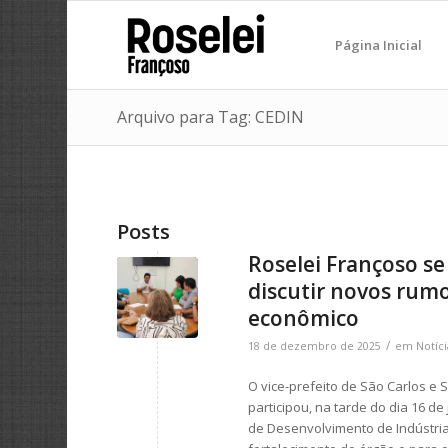
Página Inicial
Arquivo para Tag: CEDIN
Posts
Roselei Françoso s
discutir novos rum
econômico
/
18 de dezembro de 2025
em
Notíci
O vice-prefeito de São Carlos e
participou, na tarde do dia 16 
de Desenvolvimento de Indústria