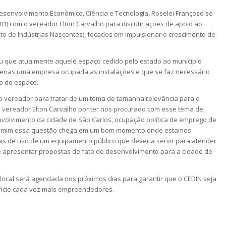
Desenvolvimento Econômico, Ciência e Tecnologia, Roselei Françoso se
9-01) com o vereador Elton Carvalho para discutir ações de apoio ao
o de Indústrias Nascentes), focados em impulsionar o crescimento de
ou que atualmente aquele espaço cedido pelo estado ao município
apenas uma empresa ocupada as instalações e que se faz necessário
so do espaço.
o vereador para tratar de um tema de tamanha relevância para o
o vereador Elton Carvalho por ter nos procurado com esse tema de
volvimento da cidade de São Carlos, ocupação política de emprego de
ra mim essa questão chega em um bom momento onde estamos
is de uso de um equipamento público que deveria servir para atender
apresentar propostas de fato de desenvolvimento para a cidade de
 local será agendada nos próximos dias para garantir que o CEDIN seja
eficie cada vez mais empreendedores.