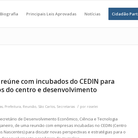
Biografia
Principais Leis Aprovadas
Notícias
Cidadão Part
e reúne com incubados do CEDIN para
os do centro e desenvolvimento
/
as
,
Prefeitura
,
Reunião
,
São Carlos
,
Secretarias
por
roselei
 Secretário de Desenvolvimento Econômico, Ciência e Tecnologia
de janeiro, de uma reunião com empresas incubadas no CEDIN (Centro
s Nascentes) para discutir novas perspectivas e estratégias para o