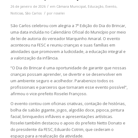
/
26 de janeiro de 2026
em
Câmara Municipal
,
Educação
,
Evento
,
/
Notícias
,
São Carlos
por
roselei
São Carlos celebrou com alegria a 7ª Edição do Dia do Brincar,
uma data incluída no Calendário Oficial do Município por meio
de lei de autoria do vereador Marquinho Amaral. O evento
aconteceu na FESC e reuniu crianças e suas famílias em
atividades que promovem a ludicidade, a educação integral e
a valorização da infância.
“O Dia do Brincar é uma oportunidade de garantir que nossas
crianças possam aprender, se divertir e se desenvolver em
um ambiente seguro e acolhedor. Parabenizo todos os
profissionais e parceiros que tornaram esse evento possível”,
afirmou o vice-prefeito Roselei Françoso.
O evento contou com oficinas criativas, contação de histórias,
bolha de sabão gigante, jogos, algodão doce, pipoca, pintura
facial, brinquedos infláveis e apresentações artísticas.
Roselei também destacou o apoio do prefeito Netto Donato e
do presidente da FESC, Eduardo Cotrim, que cederam o
espaço para a realização da atividade.