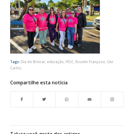
Tags:
DIa do Brincar
,
educação
,
FESC
,
Roselei Françoso
,
São
Carlos
Compartilhe esta notícia
Talvez você goste dos artigos