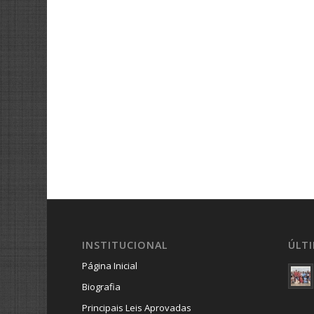
INSTITUCIONAL
ÚLT
Página Inicial
Biografia
Principais Leis Aprovadas