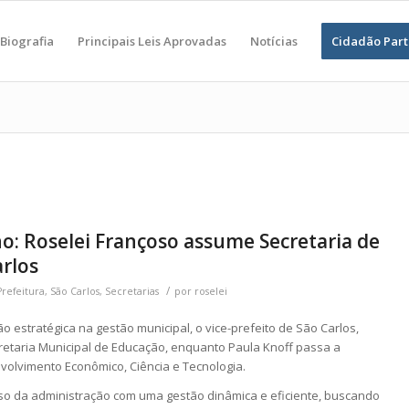
Biografia
Principais Leis Aprovadas
Notícias
Cidadão Part
: Roselei Françoso assume Secretaria de
rlos
/
Prefeitura
,
São Carlos
,
Secretarias
por
roselei
estratégica na gestão municipal, o vice-prefeito de São Carlos,
retaria Municipal de Educação, enquanto Paula Knoff passa a
olvimento Econômico, Ciência e Tecnologia.
so da administração com uma gestão dinâmica e eficiente, buscando