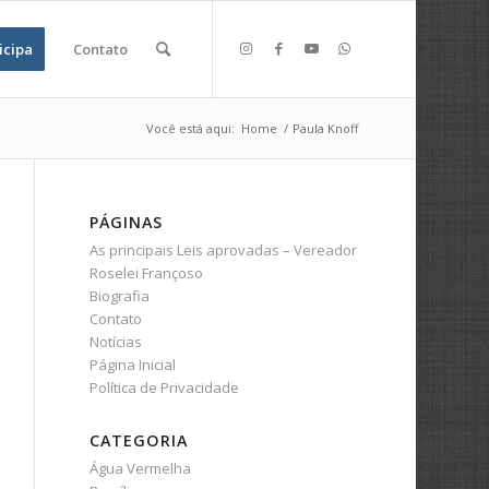
icipa
Contato
Você está aqui:
Home
/
Paula Knoff
PÁGINAS
As principais Leis aprovadas – Vereador
Roselei Françoso
Biografia
Contato
Notícias
Página Inicial
Política de Privacidade
CATEGORIA
Água Vermelha