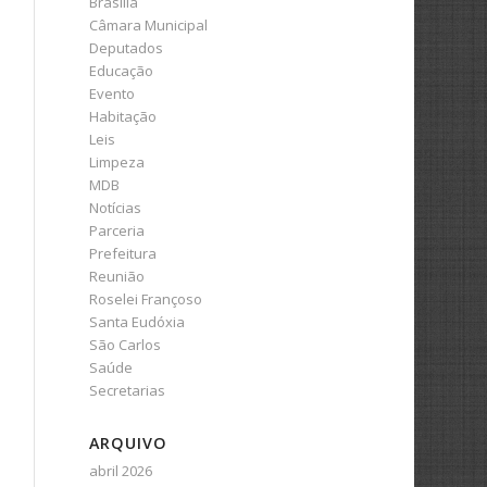
Brasília
Câmara Municipal
Deputados
Educação
Evento
Habitação
Leis
Limpeza
MDB
Notícias
Parceria
Prefeitura
Reunião
Roselei Françoso
Santa Eudóxia
São Carlos
Saúde
Secretarias
ARQUIVO
abril 2026