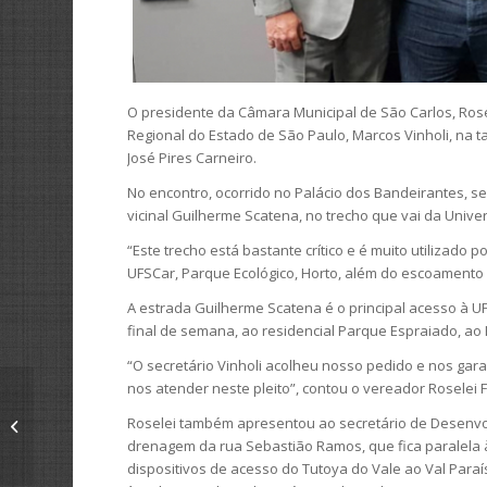
O presidente da Câmara Municipal de São Carlos, Rose
Regional do Estado de São Paulo, Marcos Vinholi, na ta
José Pires Carneiro.
No encontro, ocorrido no Palácio dos Bandeirantes, s
vicinal Guilherme Scatena, no trecho que vai da Univ
“Este trecho está bastante crítico e é muito utilizado
UFSCar, Parque Ecológico, Horto, além do escoamento 
A estrada Guilherme Scatena é o principal acesso à UF
final de semana, ao residencial Parque Espraiado, ao
“O secretário Vinholi acolheu nosso pedido e nos gara
nos atender neste pleito”, contou o vereador Roselei 
Educadora que criou a
Bruxolinda visita
Roselei também apresentou ao secretário de Desenvol
presidente da Câmara
drenagem da rua Sebastião Ramos, que fica paralela à
Municipal
dispositivos de acesso do Tutoya do Vale ao Val Para