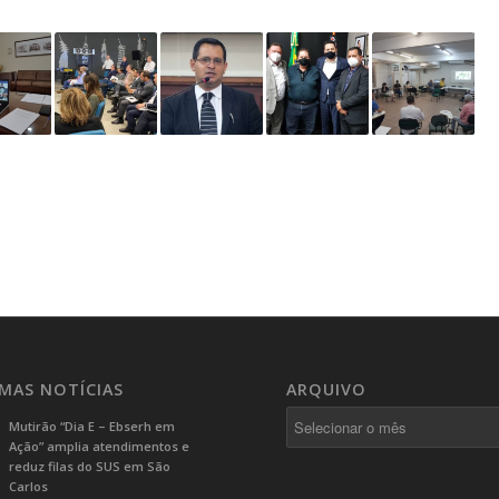
IMAS NOTÍCIAS
ARQUIVO
Mutirão “Dia E – Ebserh em
Ação” amplia atendimentos e
reduz filas do SUS em São
Carlos