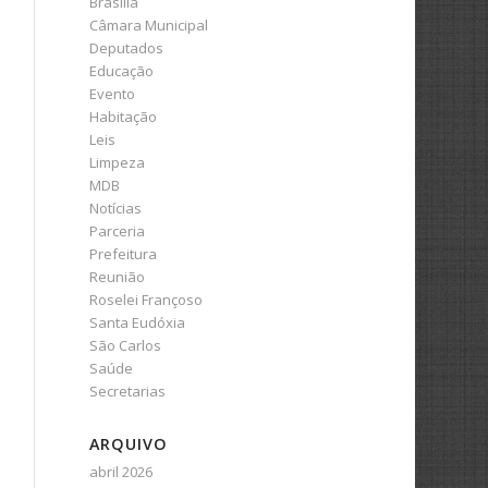
Brasília
Câmara Municipal
Deputados
Educação
Evento
Habitação
Leis
Limpeza
MDB
Notícias
Parceria
Prefeitura
Reunião
Roselei Françoso
Santa Eudóxia
São Carlos
Saúde
Secretarias
ARQUIVO
abril 2026