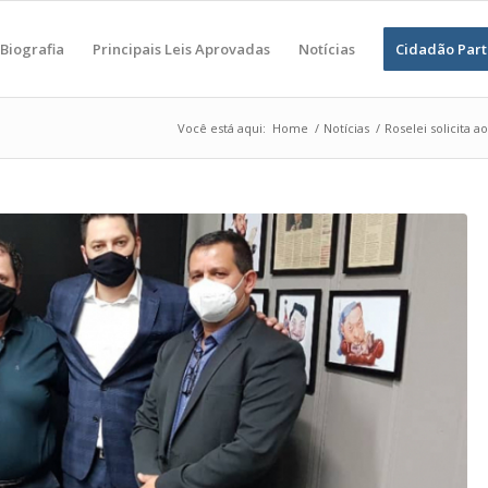
Biografia
Principais Leis Aprovadas
Notícias
Cidadão Part
Você está aqui:
Home
/
Notícias
/
Roselei solicita 