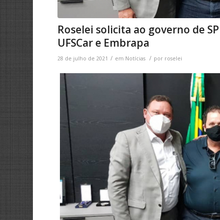
Roselei solicita ao governo de S
UFSCar e Embrapa
/
/
28 de julho de 2021
em
Notícias
por
roselei