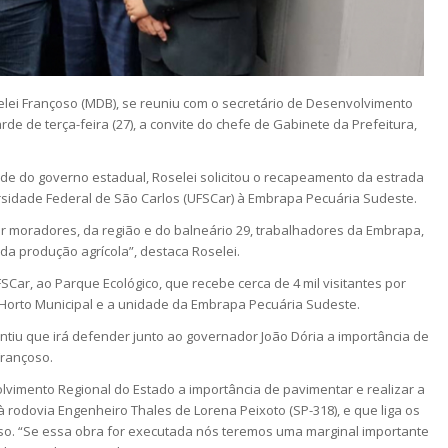
lei Françoso (MDB), se reuniu com o secretário de Desenvolvimento
rde de terça-feira (27), a convite do chefe de Gabinete da Prefeitura,
ede do governo estadual, Roselei solicitou o recapeamento da estrada
ersidade Federal de São Carlos (UFSCar) à Embrapa Pecuária Sudeste.
 por moradores, da região e do balneário 29, trabalhadores da Embrapa,
da produção agrícola”, destaca Roselei.
SCar, ao Parque Ecológico, que recebe cerca de 4 mil visitantes por
 Horto Municipal e a unidade da Embrapa Pecuária Sudeste.
ntiu que irá defender junto ao governador João Dória a importância de
Françoso.
vimento Regional do Estado a importância de pavimentar e realizar a
 rodovia Engenheiro Thales de Lorena Peixoto (SP-318), e que liga os
íso. “Se essa obra for executada nós teremos uma marginal importante