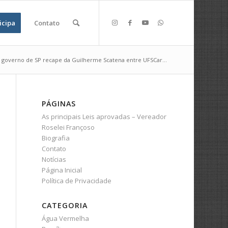
icipa
Contato
ao governo de SP recape da Guilherme Scatena entre UFSCar...
PÁGINAS
As principais Leis aprovadas – Vereador
Roselei Françoso
Biografia
Contato
Notícias
Página Inicial
Política de Privacidade
CATEGORIA
Água Vermelha