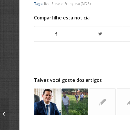
Tags:
live
,
Roselei Françoso (MDB)
Compartilhe esta notícia
Talvez você goste dos artigos
Roselei discute novas ações contra
pedágio na WL