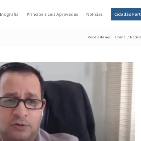
Biografia
Principais Leis Aprovadas
Notícias
Cidadão Part
Você está aqui:
Home
/
Notíci