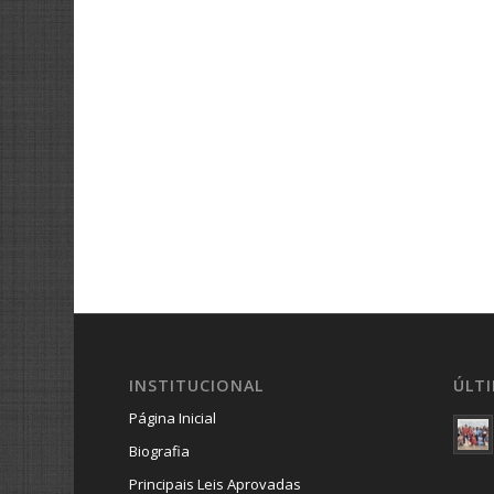
INSTITUCIONAL
ÚLT
Página Inicial
Biografia
Principais Leis Aprovadas