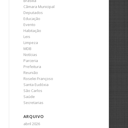
Brasília
Câmara Municipal
Deputados
Educação
Evento
Habitação
Leis
Limpeza
MDB
Notícias
Parceria
Prefeitura
Reunião
Roselei Françoso
Santa Eudóxia
São Carlos
Saúde
Secretarias
ARQUIVO
abril 2026