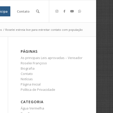
icipa
Contato
as
/
Roselei estreia live para estreitar contato com população
PÁGINAS
As principais Leis aprovadas – Vereador
Roselei Françoso
Biografia
Contato
Notícias
Página Inicial
Política de Privacidade
CATEGORIA
Água Vermelha