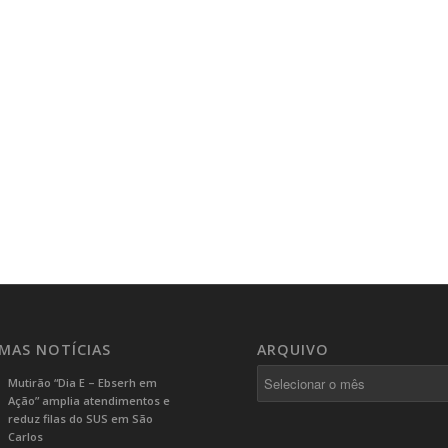
IMAS NOTÍCIAS
ARQUIVO
Mutirão “Dia E – Ebserh em
Ação” amplia atendimentos e
reduz filas do SUS em São
Carlos