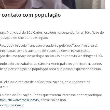
tar contato com população
ra Municipal de São Carlos, estreou na segunda-feira (10) a “Live do
opulação de São Carlos e região.
o Facebook (/roseleifrancosovereador) e pelo YouTube (/roseleisc).
inio, temas como o aumento de casos de Covid-19, vacinação,
ação de uma praça de pedágio no km 255 da rodovia Washington Luís.
lando sobre o trabalho da Câmara Municipal e os principais assuntos
de de participação da população para que possa expressar opinião
.
 Feliz 2022, repleto de saúde, realizações, de cuidados e de
izou.
 a área de Educação. Todos que tiverem interesse podem participar
ttps://fb.watch/atjilGiSWP/
, entrar na página
e.com/roseleisc
.