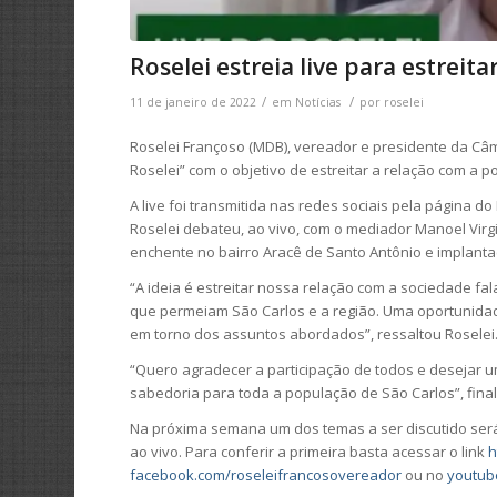
Roselei estreia live para estrei
/
/
11 de janeiro de 2022
em
Notícias
por
roselei
Roselei Françoso (MDB), vereador e presidente da Câma
Roselei” com o objetivo de estreitar a relação com a p
A live foi transmitida nas redes sociais pela página d
Roselei debateu, ao vivo, com o mediador Manoel Virg
enchente no bairro Aracê de Santo Antônio e implant
“A ideia é estreitar nossa relação com a sociedade fa
que permeiam São Carlos e a região. Uma oportunida
em torno dos assuntos abordados”, ressaltou Roselei
“Quero agradecer a participação de todos e desejar um
sabedoria para toda a população de São Carlos”, final
Na próxima semana um dos temas a ser discutido será
ao vivo. Para conferir a primeira basta acessar o link
h
facebook.com/roseleifrancosovereador
ou no
youtub