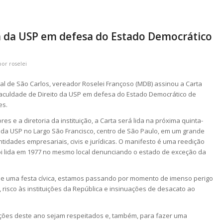
ta da USP em defesa do Estado Democrático
por
roselei
l de São Carlos, vereador Roselei Françoso (MDB) assinou a Carta
Faculdade de Direito da USP em defesa do Estado Democrático de
es.
s e a diretoria da instituição, a Carta será lida na próxima quinta-
to da USP no Largo São Francisco, centro de São Paulo, em um grande
ntidades empresariais, civis e jurídicas. O manifesto é uma reedição
 foi lida em 1977 no mesmo local denunciando o estado de exceção da
de uma festa cívica, estamos passando por momento de imenso perigo
risco às instituições da República e insinuações de desacato ao
ições deste ano sejam respeitados e, também, para fazer uma