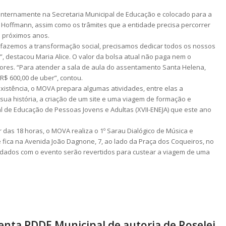
internamente na Secretaria Municipal de Educação e colocado para a
Hoffmann, assim como os trâmites que a entidade precisa percorrer
s próximos anos.
fazemos a transformação social, precisamos dedicar todos os nossos
, destacou Maria Alice. O valor da bolsa atual não paga nem o
res. “Para atender a sala de aula do assentamento Santa Helena,
R$ 600,00 de uber”, contou.
istência, o MOVA prepara algumas atividades, entre elas a
sua história, a criação de um site e uma viagem de formação e
l de Educação de Pessoas Jovens e Adultas (XVII-ENEJA) que este ano
ir das 18 horas, o MOVA realiza o 1º Sarau Dialógico de Música e
 fica na Avenida João Dagnone, 7, ao lado da Praça dos Coqueiros, no
cadados com o evento serão revertidos para custear a viagem de uma
enta PDDE Municipal de autoria de Roselei