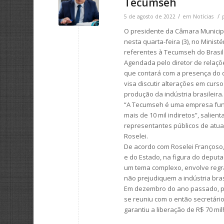
Tecumseh
/
/
5 de agosto de 2022
em
Notícias
O presidente da Câmara Municipa
nesta quarta-feira (3), no Minist
referentes à Tecumseh do Brasil 
Agendada pelo diretor de relaçõ
que contará com a presença do d
visa discutir alterações em curs
produção da indústria brasileira.
“A Tecumseh é uma empresa fund
mais de 10 mil indiretos”, salie
representantes públicos de atu
Roselei.
De acordo com Roselei Françoso,
e do Estado, na figura do deputa
um tema complexo, envolve regr
não prejudiquem a indústria brasi
Em dezembro do ano passado, p
se reuniu com o então secretári
garantiu a liberação de R$ 70 mi