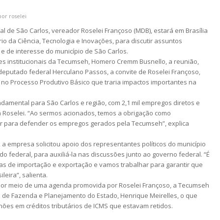
por
roselei
l de São Carlos, vereador Roselei Françoso (MDB), estará em Brasília
ério da Ciência, Tecnologia e Inovações, para discutir assuntos
e de interesse do município de São Carlos.
es institucionais da Tecumseh, Homero Cremm Busnello, a reunião,
eputado federal Herculano Passos, a convite de Roselei Françoso,
o no Processo Produtivo Básico que traria impactos importantes na
amental para São Carlos e região, com 2,1 mil empregos diretos e
nta Roselei. “Ao sermos acionados, temos a obrigação como
ar para defender os empregos gerados pela Tecumseh”, explica
 a empresa solicitou apoio dos representantes políticos do município
do federal, para auxiliá-la nas discussões junto ao governo federal. “É
as de importação e exportação e vamos trabalhar para garantir que
leira”, salienta.
or meio de uma agenda promovida por Roselei Françoso, a Tecumseh
o de Fazenda e Planejamento do Estado, Henrique Meirelles, o que
lhões em créditos tributários de ICMS que estavam retidos.