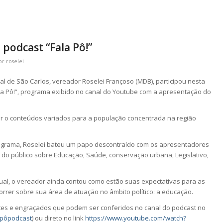
 podcast “Fala Pô!”
or
roselei
l de São Carlos, vereador Roselei Françoso (MDB), participou nesta
ala Pô!”, programa exibido no canal do Youtube com a apresentação do
ir o conteúdos variados para a população concentrada na região
ograma, Roselei bateu um papo descontraído com os apresentadores
do público sobre Educação, Saúde, conservação urbana, Legislativo,
al, o vereador ainda contou como estão suas expectativas para as
orrer sobre sua área de atuação no âmbito político: a educação.
es e engraçados que podem ser conferidos no canal do podcast no
apôpodcast
) ou direto no link
https://www.youtube.com/watch?