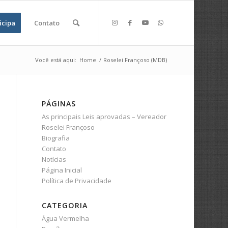
icipa
Contato
Você está aqui:
Home
/
Roselei Françoso (MDB)
PÁGINAS
As principais Leis aprovadas – Vereador
Roselei Françoso
Biografia
Contato
Notícias
Página Inicial
Política de Privacidade
CATEGORIA
Água Vermelha