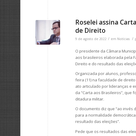
Roselei assina Car
de Direito
/
/
9 de agosto de 2022
em
Notícias
O presidente da Câmara Municipa
aos brasileiros elaborada pela 
Direito e do resultado das eleiçõ
Organizada por alunos, professore
feira (11) na faculdade de direi
ato articulado por lideranças e e
da “Carta aos Brasileiros”, que
ditadura militar.
O documento diz que “ao invés 
para a normalidade democrática, 
resultado das eleições”.
Pede que os resultados das ele