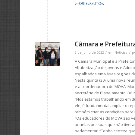
v=O9fEcFxUTOw
Câmara e Prefeitur
/
/
5 de julho de 2022
em
Notícias
p
A Câmara Municipal e a Prefeitu
Alfabetização de Jovens e Adult
espalhados em várias regiões da
Nesta quinta (30), uma nova reun
e a coordenadora do MOVA, Maria
secretário de Planejamento, Bill 
“Nós estamos trabalhando em dua
ele, é fundamental ampliar o re
também criar as condições para 
“Os educadores do MOVA são ver
aquelas pessoas que não tivera
parlamentar. “Tenho certeza que