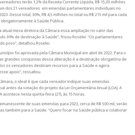
vereadores terão 1,2% da Receita Corrente Líquida, R$ 15,03 milhões
da um dos 21 vereadores em emendas parlamentares individuais no
023. Desse total, 30%, R$ 4,5 milhões no total ou R$ 215 mil para cada
 obrigatoriamente à Saúde Pública.
a atual mesa diretora da Câmara essa ampliação no valor das
o 30% de destinação à Saúde”, frisou Roselei. “Os parlamentares
do povo”, detalhou Roselei.
unicípio foi aprovada pela Câmara Municipal em abril de 2022. Para o
das grandes conquistas dessa alteração é a destinação obrigatória de
dos os vereadores destinam recursos para a Saúde e agora
sse apoio”, ressaltou.
Câmara, o ideal é que cada vereador indique suas emendas
al antes da votação do projeto da Lei Orçamentária Anual (LOA). A
 acontece nesta quinta-feira (27), às 15 horas.
 remanescente de suas emendas para 2023, cerca de R$ 500 mil, serão
mas também para a Saúde. “Quero focar na Saúde pública e colaborar