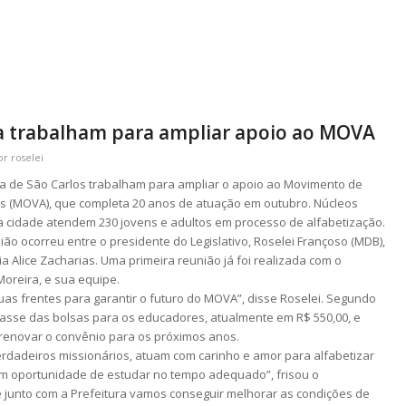
a trabalham para ampliar apoio ao MOVA
or
roselei
ra de São Carlos trabalham para ampliar o apoio ao Movimento de
os (MOVA), que completa 20 anos de atuação em outubro. Núcleos
 cidade atendem 230 jovens e adultos em processo de alfabetização.
ião ocorreu entre o presidente do Legislativo, Roselei Françoso (MDB),
 Alice Zacharias. Uma primeira reunião já foi realizada com o
Moreira, e sua equipe.
s frentes para garantir o futuro do MOVA”, disse Roselei. Segundo
passe das bolsas para os educadores, atualmente em R$ 550,00, e
renovar o convênio para os próximos anos.
dadeiros missionários, atuam com carinho e amor para alfabetizar
m oportunidade de estudar no tempo adequado”, frisou o
 junto com a Prefeitura vamos conseguir melhorar as condições de