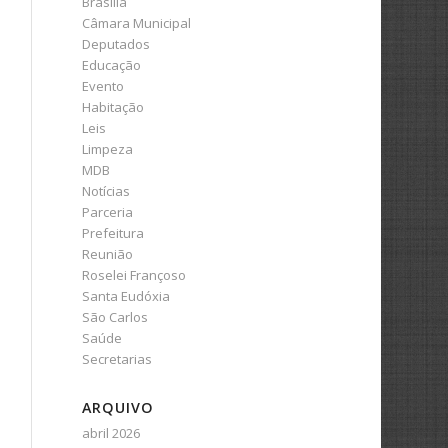
Brasília
Câmara Municipal
Deputados
Educação
Evento
Habitação
Leis
Limpeza
MDB
Notícias
Parceria
Prefeitura
Reunião
Roselei Françoso
Santa Eudóxia
São Carlos
Saúde
Secretarias
ARQUIVO
abril 2026