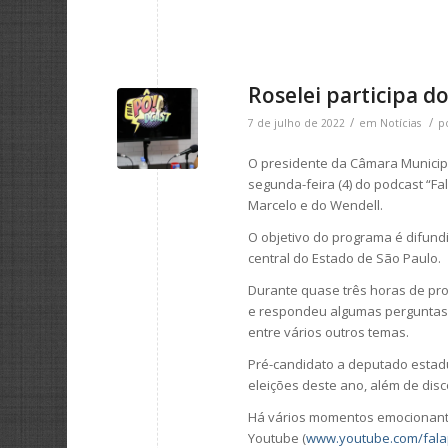
Roselei participa do
/
/
7 de julho de 2022
em
Notícias
p
O presidente da Câmara Municipa
segunda-feira (4) do podcast “F
Marcelo e do Wendell.
O objetivo do programa é difund
central do Estado de São Paulo.
Durante quase três horas de pr
e respondeu algumas perguntas 
entre vários outros temas.
Pré-candidato a deputado estadu
eleições deste ano, além de disc
Há vários momentos emocionant
Youtube (
www.youtube.com/fal