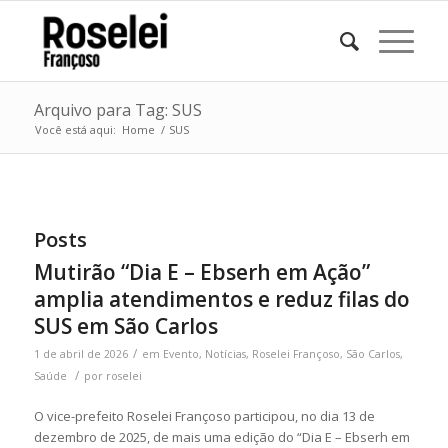
Arquivo para Tag: SUS
Você está aqui:
Home
/
SUS
Posts
Mutirão “Dia E – Ebserh em Ação”
amplia atendimentos e reduz filas do
SUS em São Carlos
/
1 de abril de 2026
em
Evento
,
Notícias
,
Roselei Françoso
,
São Carlos
,
/
Saúde
por
roselei
O vice-prefeito
Roselei Françoso
participou, no dia 13 de
dezembro de 2025, de mais uma edição do “Dia E – Ebserh em