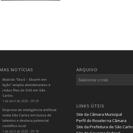
IMAS NOTÍCIAS
ARQUIVO
Mutirão “Dia E – Ebserh em
Ação” amplia atendimentos e
reduz filas do SUS em São
Carlos
1 de abril de 2026 - 09:29
LINKS ÚTEIS
Empresa de inteligência artificial
Site da Câmara Municipal
visita São Carlos em busca de
Perfil do Roselei na Câmara
talentos e destaca potencial
científico local
Site da Prefeitura de São Carlo
1 de abril de 2026 - 09:18
Site do Governo Federal