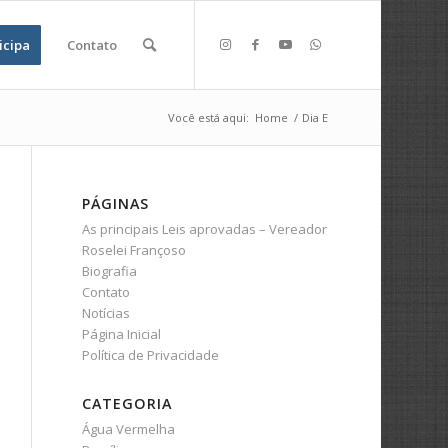
icipa
Contato
Você está aqui:
Home
/
Dia E
PÁGINAS
As principais Leis aprovadas – Vereador
Roselei Françoso
Biografia
Contato
Notícias
Página Inicial
Política de Privacidade
CATEGORIA
Água Vermelha