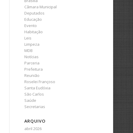
Brasília
Câmara Municipal
Deputados
Educação
Evento
Habitação
Leis
Limpeza
MDB
Notícias
Parceria
Prefeitura
Reunião
Roselei Françoso
Santa Eudóxia
São Carlos
Saúde
Secretarias
ARQUIVO
abril 2026