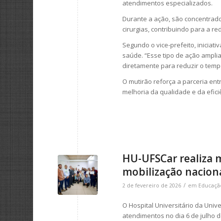
atendimentos especializados.
Durante a ação, são concentrado
cirurgias, contribuindo para a r
Segundo o vice-prefeito, iniciat
saúde. “Esse tipo de ação ampli
diretamente para reduzir o temp
O mutirão reforça a parceria entr
melhoria da qualidade e da efic
HU-UFSCar realiza 
mobilização nacion
/
2 de fevereiro de 2026
em
Educaçã
O Hospital Universitário da Univ
atendimentos no dia 6 de julho 