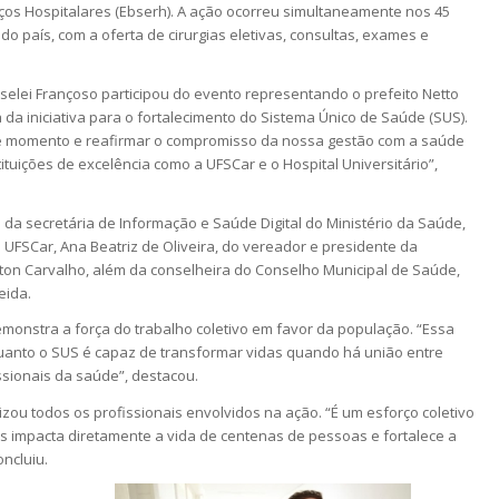
iços Hospitalares (Ebserh). A ação ocorreu simultaneamente nos 45
 do país, com a oferta de cirurgias eletivas, consultas, exames e
oselei Françoso participou do evento representando o prefeito Netto
da iniciativa para o fortalecimento do Sistema Único de Saúde (SUS).
sse momento e reafirmar o compromisso da nossa gestão com a saúde
ituições de excelência como a UFSCar e o Hospital Universitário”,
da secretária de Informação e Saúde Digital do Ministério da Saúde,
 UFSCar, Ana Beatriz de Oliveira, do vereador e presidente da
ton Carvalho, além da conselheira do Conselho Municipal de Saúde,
eida.
emonstra a força do trabalho coletivo em favor da população. “Essa
uanto o SUS é capaz de transformar vidas quando há união entre
ssionais da saúde”, destacou.
zou todos os profissionais envolvidos na ação. “É um esforço coletivo
 impacta diretamente a vida de centenas de pessoas e fortalece a
oncluiu.