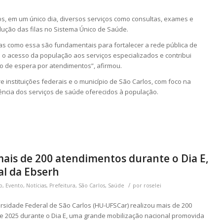
s, em um único dia, diversos serviços como consultas, exames e
edução das filas no
Sistema Único de Saúde
.
ivas como essa são fundamentais para fortalecer a rede pública de
a o acesso da população aos serviços especializados e contribui
o de espera por atendimentos”, afirmou.
e instituições federais e o município de
São Carlos
, com foco na
iência dos serviços de saúde oferecidos à população.
mais de 200 atendimentos durante o Dia E,
al da Ebserh
/
o
,
Evento
,
Notícias
,
Prefeitura
,
São Carlos
,
Saúde
por
roselei
ersidade Federal de São Carlos (HU-UFSCar) realizou mais de 200
de 2025 durante o Dia E, uma grande mobilização nacional promovida