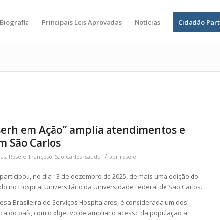
Biografia
Principais Leis Aprovadas
Notícias
Cidadão Part
bserh em Ação” amplia atendimentos e
em São Carlos
/
ias
,
Roselei Françoso
,
São Carlos
,
Saúde
por
roselei
participou, no dia 13 de dezembro de 2025, de mais uma edição do
ado no
Hospital Universitário da Universidade Federal de São Carlos
.
esa Brasileira de Serviços Hospitalares
, é considerada um dos
ca do país, com o objetivo de ampliar o acesso da população a