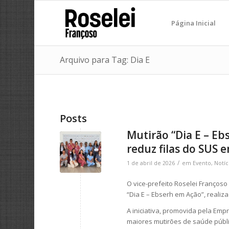
Página Inicial
Arquivo para Tag: Dia E
Posts
Mutirão “Dia E – E
reduz filas do SUS 
/
1 de abril de 2026
em
Evento
,
Notíc
O vice-prefeito
Roselei Françoso
“Dia E – Ebserh em Ação”, realiz
A iniciativa, promovida pela
Empr
maiores mutirões de saúde públi