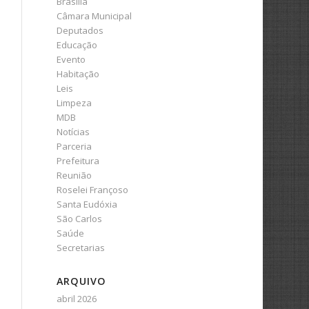
Brasília
Câmara Municipal
Deputados
Educação
Evento
Habitação
Leis
Limpeza
MDB
Notícias
Parceria
Prefeitura
Reunião
Roselei Françoso
Santa Eudóxia
São Carlos
Saúde
Secretarias
ARQUIVO
abril 2026