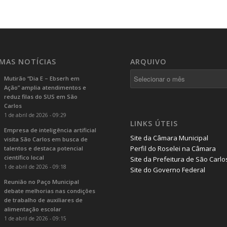
IMAS NOTÍCIAS
ARQUIVO
Mutirão “Dia E – Ebserh em
Ação” amplia atendimentos e
reduz filas do SUS em São
Carlos
1 de abril de 2026 - 09:29
LINKS ÚTEIS
Empresa de inteligência artificial
Site da Câmara Municipal
visita São Carlos em busca de
Perfil do Roselei na Câmara
talentos e destaca potencial
científico local
Site da Prefeitura de São Carlo
1 de abril de 2026 - 09:18
Site do Governo Federal
Reunião no Paço Municipal
debate melhorias nas condições
de trabalho de auxiliares de
alimentação escolar
1 de abril de 2026 - 09:15