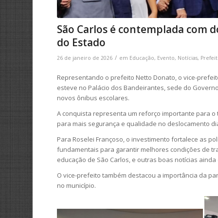
São Carlos é contemplada com d
do Estado
/
26 de janeiro de 2026
em
Educação
,
Evento
,
Notícias
,
Prefei
Representando o prefeito Netto Donato, o vice-prefeit
esteve no Palácio dos Bandeirantes, sede do Governo
novos ônibus escolares.
A conquista representa um reforço importante para o 
para mais segurança e qualidade no deslocamento diá
Para Roselei Françoso, o investimento fortalece as po
fundamentais para garantir melhores condições de tr
educação de São Carlos, e outras boas notícias ainda e
O vice-prefeito também destacou a importância da pa
no município.