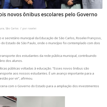
ois novos ônibus escolares pelo Governo
/
tura
,
São Carlos
por
roselei
o e secretário municipal da Educação de São Carlos, Roselei Françoso,
 do Estado de São Paulo, onde o município foi contemplado com dois
transporte dos estudantes da rede pública municipal, contribuindo
rio dos alunos.
líticas públicas voltadas à educação. “Esses novos ônibus são
ansporte aos nossos estudantes. É um avanço importante para a
stão por vir”, afirmou.
rceria com o Governo do Estado para a ampliação dos investimentos