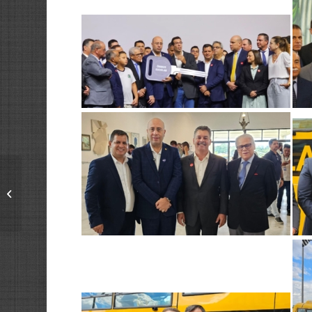
Vice-prefeito participa
de reunião sobre
projeto da nova
unidade da FATEC em...