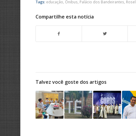
Tags:
educação
,
Ônibus
,
Palácio dos Bandeirantes
,
Rosel
Compartilhe esta notícia
Talvez você goste dos artigos