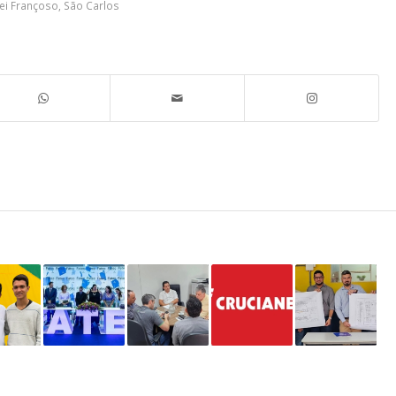
ei Françoso
,
São Carlos