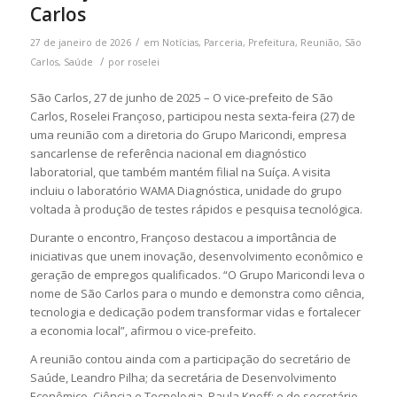
Carlos
/
27 de janeiro de 2026
em
Notícias
,
Parceria
,
Prefeitura
,
Reunião
,
São
/
Carlos
,
Saúde
por
roselei
São Carlos, 27 de junho de 2025 – O vice-prefeito de São
Carlos, Roselei Françoso, participou nesta sexta-feira (27) de
uma reunião com a diretoria do Grupo Maricondi, empresa
sancarlense de referência nacional em diagnóstico
laboratorial, que também mantém filial na Suíça. A visita
incluiu o laboratório WAMA Diagnóstica, unidade do grupo
voltada à produção de testes rápidos e pesquisa tecnológica.
Durante o encontro, Françoso destacou a importância de
iniciativas que unem inovação, desenvolvimento econômico e
geração de empregos qualificados. “O Grupo Maricondi leva o
nome de São Carlos para o mundo e demonstra como ciência,
tecnologia e dedicação podem transformar vidas e fortalecer
a economia local”, afirmou o vice-prefeito.
A reunião contou ainda com a participação do secretário de
Saúde, Leandro Pilha; da secretária de Desenvolvimento
Econômico, Ciência e Tecnologia, Paula Knoff; e do secretário