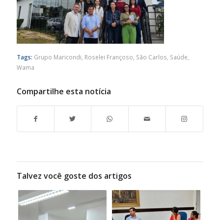
Tags:
Grupo Maricondi
,
Roselei Françoso
,
São Carlos
,
Saúde
,
Wama
Compartilhe esta notícia
Talvez você goste dos artigos