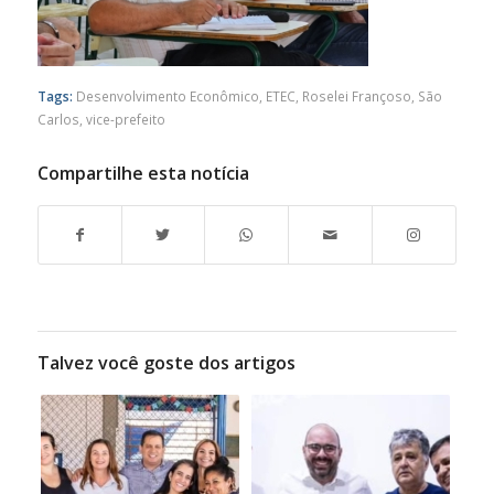
Tags:
Desenvolvimento Econômico
,
ETEC
,
Roselei Françoso
,
São
Carlos
,
vice-prefeito
Compartilhe esta notícia
Talvez você goste dos artigos