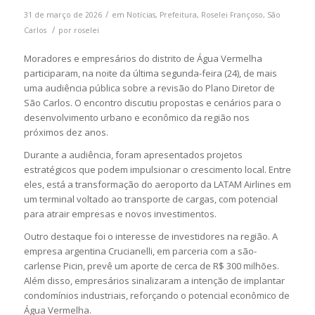
/
31 de março de 2026
em
Notícias
,
Prefeitura
,
Roselei Françoso
,
São
/
Carlos
por
roselei
Moradores e empresários do distrito de
Água Vermelha
participaram, na noite da última segunda-feira (24), de mais
uma audiência pública sobre a revisão do Plano Diretor de
São Carlos
. O encontro discutiu propostas e cenários para o
desenvolvimento urbano e econômico da região nos
próximos dez anos.
Durante a audiência, foram apresentados projetos
estratégicos que podem impulsionar o crescimento local. Entre
eles, está a transformação do aeroporto da
LATAM Airlines
em
um terminal voltado ao transporte de cargas, com potencial
para atrair empresas e novos investimentos.
Outro destaque foi o interesse de investidores na região. A
empresa argentina
Crucianelli
, em parceria com a são-
carlense
Picin
, prevê um aporte de cerca de R$ 300 milhões.
Além disso, empresários sinalizaram a intenção de implantar
condomínios industriais, reforçando o potencial econômico de
Água Vermelha.