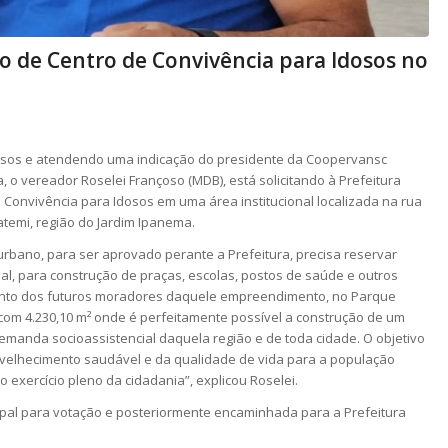
o de Centro de Convivência para Idosos no
osos e atendendo uma indicação do presidente da Coopervansc
 o vereador Roselei Françoso (MDB), está solicitando à Prefeitura
 Convivência para Idosos em uma área institucional localizada na rua
atemi, região do Jardim Ipanema.
 urbano, para ser aprovado perante a Prefeitura, precisa reservar
pal, para construção de praças, escolas, postos de saúde e outros
nto dos futuros moradores daquele empreendimento, no Parque
, com 4.230,10 m² onde é perfeitamente possível a construção de um
emanda socioassistencial daquela região e de toda cidade. O objetivo
nvelhecimento saudável e da qualidade de vida para a população
 exercício pleno da cidadania”, explicou Roselei.
ipal para votação e posteriormente encaminhada para a Prefeitura