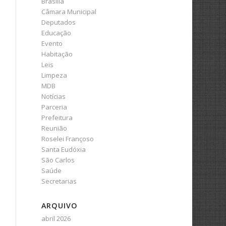
Brasília
Câmara Municipal
Deputados
Educação
Evento
Habitação
Leis
Limpeza
MDB
Notícias
Parceria
Prefeitura
Reunião
Roselei Françoso
Santa Eudóxia
São Carlos
Saúde
Secretarias
ARQUIVO
abril 2026