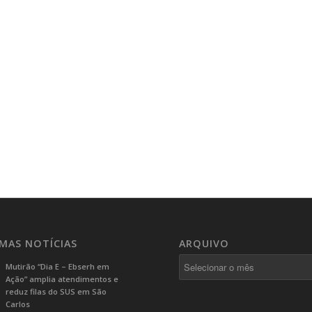
IMAS NOTÍCIAS
ARQUIVO
Mutirão “Dia E – Ebserh em
Ação” amplia atendimentos e
reduz filas do SUS em São
Carlos