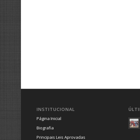
INSTITUCIONAL
ÚLT
Página Inicial
Biografia
Principais Leis Aprovadas