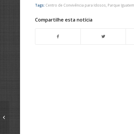
Tags:
Centro de Convivência para Idosos
,
Parque Iguatem
Compartilhe esta notícia
Roselei solicita troca
de lâmpadas por LED
no Quinta dos Buritis