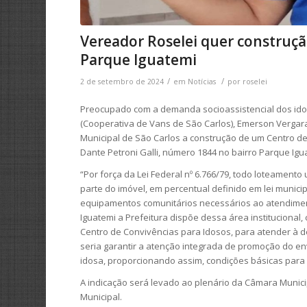
Vereador Roselei quer construçã
Parque Iguatemi
/
/
2 de setembro de 2024
em
Notícias
por
roselei
Preocupado com a demanda socioassistencial dos id
(Cooperativa de Vans de São Carlos), Emerson Vergara,
Municipal de São Carlos a construção de um Centro de
Dante Petroni Galli, número 1844 no bairro Parque Igu
“Por força da Lei Federal nº 6.766/79, todo loteamento
parte do imóvel, em percentual definido em lei munici
equipamentos comunitários necessários ao atendime
Iguatemi a Prefeitura dispõe dessa área institucional
Centro de Convivências para Idosos, para atender à d
seria garantir a atenção integrada de promoção do e
idosa, proporcionando assim, condições básicas para o
A indicação será levado ao plenário da Câmara Munic
Municipal.