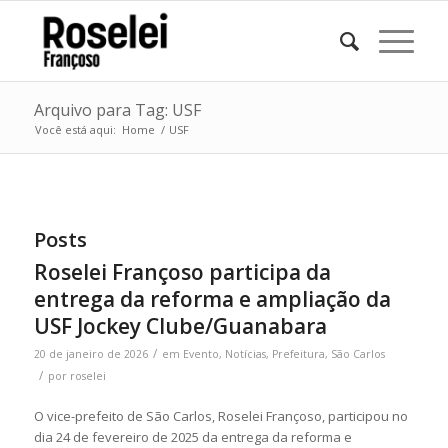
Arquivo para Tag: USF
Você está aqui:
Home
/
USF
Posts
Roselei Françoso participa da
entrega da reforma e ampliação da
USF Jockey Clube/Guanabara
/
20 de janeiro de 2026
em
Evento
,
Notícias
,
Prefeitura
,
São Carlos
/
por
roselei
O vice-prefeito de São Carlos, Roselei Françoso, participou no
dia 24 de fevereiro de 2025 da entrega da reforma e