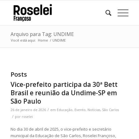
Arquivo para Tag: UNDIME
Você está aqui:
Home
/
UNDIME
Posts
Vice-prefeito participa da 30ª Bett
Brasil e reunião da Undime-SP em
São Paulo
/
26 de janeiro de 2026
em
Educação
,
Evento
,
Notícias
,
São Carlos
/
por
roselei
No dia 30 de abril de 2025, o vice-prefeito e secretário
municipal da Educação de São Carlos, Roselei Françoso,