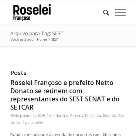
Arquivo para Tag: SEST
Você está aqui:
Home
/
SEST
Posts
Roselei Françoso e prefeito Netto
Donato se reúnem com
representantes do SEST SENAT e do
SETCAR
/
20 de janeiro de 2026
em
Notícias
,
Parceria
,
Prefeitura
,
Reunião
,
São
/
Carlos
por
roselei
Dando continuidade à agenda de encontros com diferentes