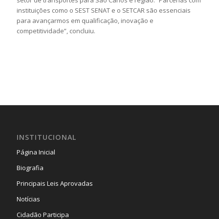
setor de transportes para São Carlos e região. “Parcerias com
instituições como o SEST SENAT e o SETCAR são essenciais
para avançarmos em qualificação, inovação e
competitividade”, concluiu.
INSTITUCIONAL
Página Inicial
Biografia
Principais Leis Aprovadas
Notícias
Cidadão Participa