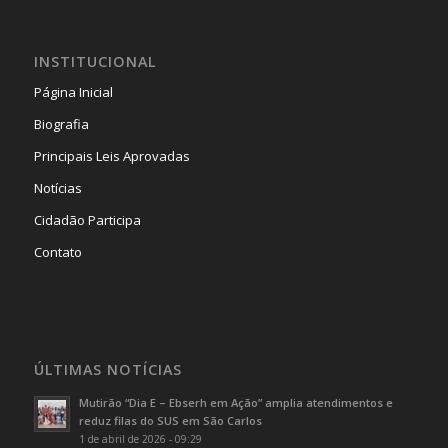
INSTITUCIONAL
Página Inicial
Biografia
Principais Leis Aprovadas
Notícias
Cidadão Participa
Contato
ÚLTIMAS NOTÍCIAS
Mutirão “Dia E – Ebserh em Ação” amplia atendimentos e
reduz filas do SUS em São Carlos
1 de abril de 2026 - 09:29