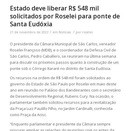
Estado deve liberar R$ 548 mil
solicitados por Roselei para ponte de
Santa Eudóxia
/
/
21 de novembro de 2022
em
Notícias
por
roselei
O presidente da Câmara Municipal de São Carlos, vereador
Roselei Françoso (MDB), e o coordenador da Defesa Civil de
São Carlos, Pedro Caballero, se reuniram na última semana
para discutir os próximos passos quanto à construção de um
ponte sob o Córrego Itararé no distrito de Santa Eudóxia.
Os recursos na ordem de R$ 548 mil foram solicitados ao
governo do Estado de São Paulo por Roselei em maio deste
ano em reunião no Palácio dos Bandeirantes com o secretário
de Desenvolvimento Regional, Rubens Cury. Na ocasião, o
parlamentar também solicitou recursos para a revitalização
da Praça Luiz Paulillo Filho, no Jardim Cardinalli, conhecida
como Praça da Acisc.
“Enquanto parlamentar e presidente da Câmara sempre
procurei ampliar as relações do município com os entes da