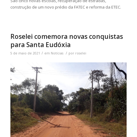
São cinco novas escolas, recuperação de estradas,
construção de um novo prédio da FATEC e reforma da ETEC.
Roselei comemora novas conquistas
para Santa Eudóxia
/
/
5 de maio de 2021
em
Notícias
por
roselei