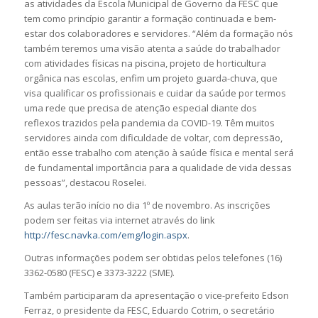
as atividades da Escola Municipal de Governo da FESC que
tem como princípio garantir a formação continuada e bem-
estar dos colaboradores e servidores. “Além da formação nós
também teremos uma visão atenta a saúde do trabalhador
com atividades físicas na piscina, projeto de horticultura
orgânica nas escolas, enfim um projeto guarda-chuva, que
visa qualificar os profissionais e cuidar da saúde por termos
uma rede que precisa de atenção especial diante dos
reflexos trazidos pela pandemia da COVID-19. Têm muitos
servidores ainda com dificuldade de voltar, com depressão,
então esse trabalho com atenção à saúde física e mental será
de fundamental importância para a qualidade de vida dessas
pessoas”, destacou Roselei.
As aulas terão início no dia 1º de novembro. As inscrições
podem ser feitas via internet através do link
http://fesc.navka.com/emg/login.aspx
.
Outras informações podem ser obtidas pelos telefones (16)
3362-0580 (FESC) e 3373-3222 (SME).
Também participaram da apresentação o vice-prefeito Edson
Ferraz, o presidente da FESC, Eduardo Cotrim, o secretário