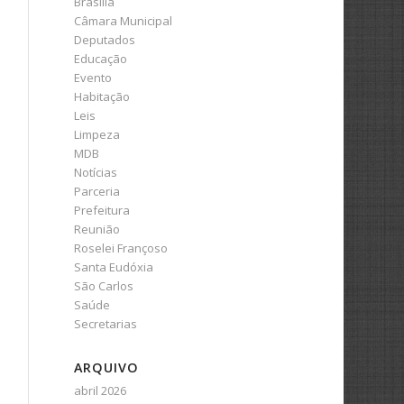
Brasília
Câmara Municipal
Deputados
Educação
Evento
Habitação
Leis
Limpeza
MDB
Notícias
Parceria
Prefeitura
Reunião
Roselei Françoso
Santa Eudóxia
São Carlos
Saúde
Secretarias
ARQUIVO
abril 2026