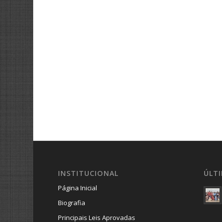
INSTITUCIONAL
ÚLT
Página Inicial
Biografia
Principais Leis Aprovadas