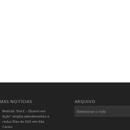
IMAS NOTÍCIAS
ARQUIVO
Mutirão “Dia E – Ebserh em
Ação” amplia atendimentos e
reduz filas do SUS em São
Carlos