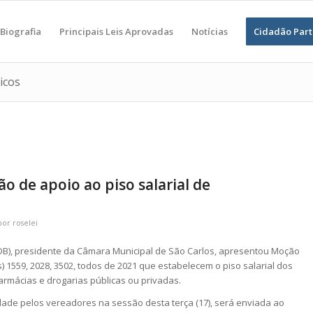
Biografia
Principais Leis Aprovadas
Notícias
Cidadão Part
icos
o de apoio ao piso salarial de
por
roselei
DB), presidente da Câmara Municipal de São Carlos, apresentou Moção
s) 1559, 2028, 3502, todos de 2021 que estabelecem o piso salarial dos
armácias e drogarias públicas ou privadas.
ade pelos vereadores na sessão desta terça (17), será enviada ao