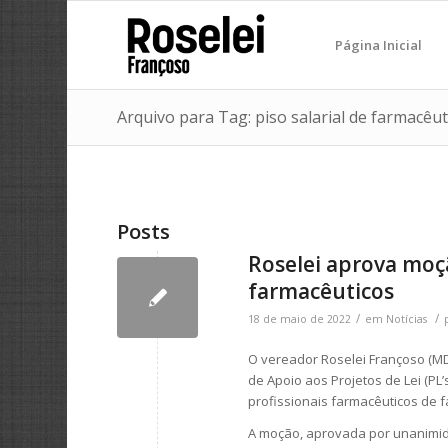
Página Inicial
Arquivo para Tag: piso salarial de farmacêut
Posts
Roselei aprova moçã
farmacêuticos
/
/
18 de maio de 2022
em
Notícias
O vereador Roselei Françoso (M
de Apoio aos Projetos de Lei (PL’
profissionais farmacêuticos de f
A moção, aprovada por unanimid