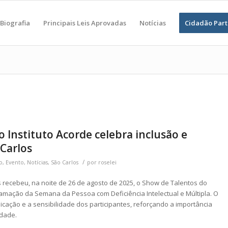
Biografia
Principais Leis Aprovadas
Notícias
Cidadão Part
 Instituto Acorde celebra inclusão e
 Carlos
/
o
,
Evento
,
Notícias
,
São Carlos
por
roselei
s recebeu, na noite de 26 de agosto de 2025, o Show de Talentos do
ramação da Semana da Pessoa com Deficiência Intelectual e Múltipla. O
icação e a sensibilidade dos participantes, reforçando a importância
idade.