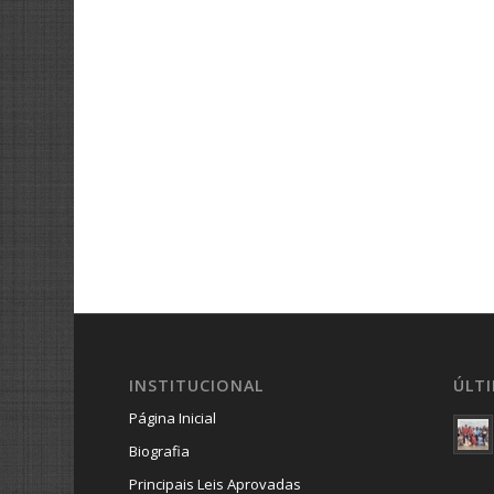
INSTITUCIONAL
ÚLT
Página Inicial
Biografia
Principais Leis Aprovadas