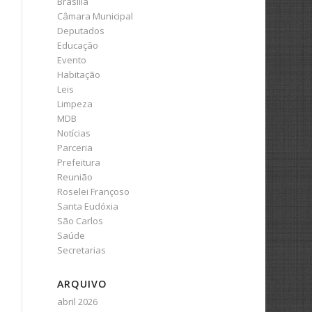
Brasília
Câmara Municipal
Deputados
Educação
Evento
Habitação
Leis
Limpeza
MDB
Notícias
Parceria
Prefeitura
Reunião
Roselei Françoso
Santa Eudóxia
São Carlos
Saúde
Secretarias
ARQUIVO
abril 2026