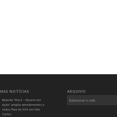
IMAS NOTÍCIAS
ARQUIVO
Mutirão “Dia E – Ebserh em
Ação” amplia atendimentos e
reduz filas do SUS em São
Carlos