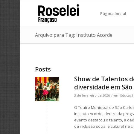
Página Inicial
Arquivo para Tag: Instituto Acorde
Posts
Show de Talentos do
diversidade em São
/
3 de fevereiro de 2026
em
Educaçã
O Teatro Municipal de São Carlo
Instituto Acorde, dentro da prog
evento destacou o talento, a ded
da inclusão social e cultural na c