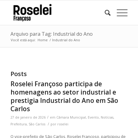
Arquivo para Tag: Industrial do Ano
Você está aqui:
Home
/
Industrial do Ano
Posts
Roselei Françoso participa de
homenagens ao setor industrial e
prestigia Industrial do Ano em São
Carlos
/
27 de janeiro de 2026
em
Câmara Municipal
,
Evento
,
Notícias
,
/
Prefeitura
,
São Carlos
por
roselei
O vice-prefeito de São Carlos, Roselei Françoso, participou de