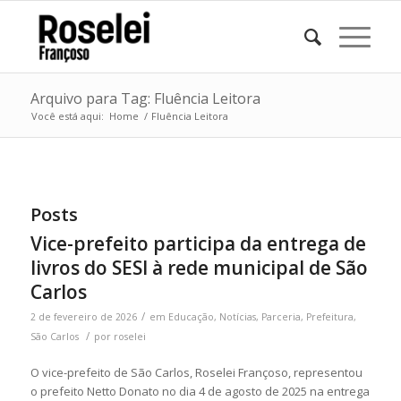
Arquivo para Tag: Fluência Leitora
Você está aqui:
Home
/
Fluência Leitora
Posts
Vice-prefeito participa da entrega de
livros do SESI à rede municipal de São
Carlos
/
2 de fevereiro de 2026
em
Educação
,
Notícias
,
Parceria
,
Prefeitura
,
/
São Carlos
por
roselei
O vice-prefeito de São Carlos, Roselei Françoso, representou
o prefeito Netto Donato no dia 4 de agosto de 2025 na entrega