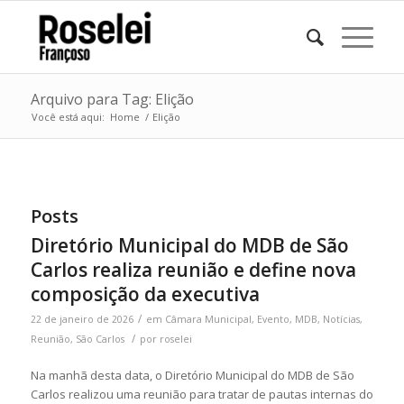
Arquivo para Tag: Elição
Você está aqui:
Home
/
Elição
Posts
Diretório Municipal do MDB de São
Carlos realiza reunião e define nova
composição da executiva
/
22 de janeiro de 2026
em
Câmara Municipal
,
Evento
,
MDB
,
Notícias
,
/
Reunião
,
São Carlos
por
roselei
Na manhã desta data, o Diretório Municipal do MDB de São
Carlos realizou uma reunião para tratar de pautas internas do