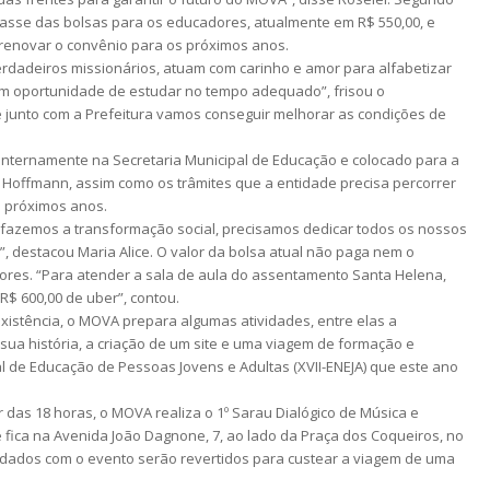
passe das bolsas para os educadores, atualmente em R$ 550,00, e
renovar o convênio para os próximos anos.
dadeiros missionários, atuam com carinho e amor para alfabetizar
m oportunidade de estudar no tempo adequado”, frisou o
 junto com a Prefeitura vamos conseguir melhorar as condições de
internamente na Secretaria Municipal de Educação e colocado para a
Hoffmann, assim como os trâmites que a entidade precisa percorrer
s próximos anos.
fazemos a transformação social, precisamos dedicar todos os nossos
, destacou Maria Alice. O valor da bolsa atual não paga nem o
res. “Para atender a sala de aula do assentamento Santa Helena,
R$ 600,00 de uber”, contou.
istência, o MOVA prepara algumas atividades, entre elas a
sua história, a criação de um site e uma viagem de formação e
l de Educação de Pessoas Jovens e Adultas (XVII-ENEJA) que este ano
ir das 18 horas, o MOVA realiza o 1º Sarau Dialógico de Música e
 fica na Avenida João Dagnone, 7, ao lado da Praça dos Coqueiros, no
cadados com o evento serão revertidos para custear a viagem de uma