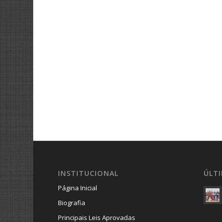
INSTITUCIONAL
ÚLT
Página Inicial
Biografia
Principais Leis Aprovadas