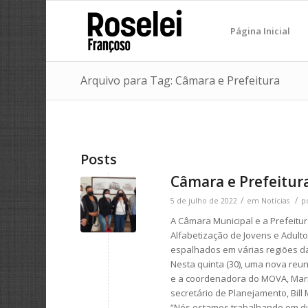
Página Inicial
Arquivo para Tag: Câmara e Prefeitura
Posts
Câmara e Prefeitur
/
/
5 de julho de 2022
em
Notícias
p
A Câmara Municipal e a Prefeitu
Alfabetização de Jovens e Adult
espalhados em várias regiões da
Nesta quinta (30), uma nova reun
e a coordenadora do MOVA, Maria
secretário de Planejamento, Bill 
“Nós estamos trabalhando em dua