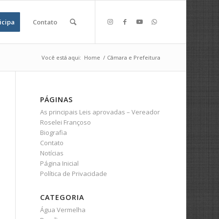
icipa
Contato
Você está aqui:
Home
/
Câmara e Prefeitura
PÁGINAS
As principais Leis aprovadas – Vereador
Roselei Françoso
Biografia
Contato
Notícias
Página Inicial
Política de Privacidade
CATEGORIA
Água Vermelha