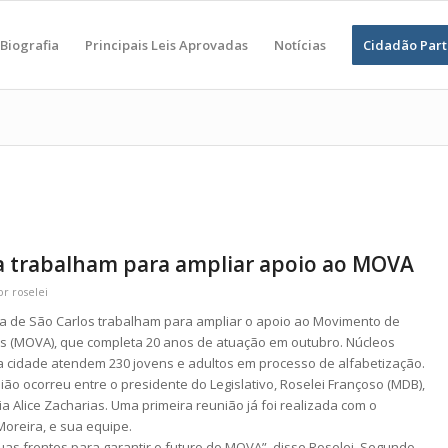
Biografia
Principais Leis Aprovadas
Notícias
Cidadão Part
a trabalham para ampliar apoio ao MOVA
or
roselei
ra de São Carlos trabalham para ampliar o apoio ao Movimento de
os (MOVA), que completa 20 anos de atuação em outubro. Núcleos
 cidade atendem 230 jovens e adultos em processo de alfabetização.
ião ocorreu entre o presidente do Legislativo, Roselei Françoso (MDB),
 Alice Zacharias. Uma primeira reunião já foi realizada com o
Moreira, e sua equipe.
s frentes para garantir o futuro do MOVA”, disse Roselei. Segundo