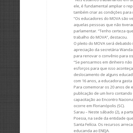
ele, é fundamental ampliar o re
também criar as condições para 
“Os educadores do MOVA são ver
aquelas pessoas que não tivera
parlamentar. “Tenho certeza que
trabalho do MOVA”, destacou.
O pleito do MOVA será debatido 
apreciação da secretária Wanda 
para renovar o convênio para o
“Se pensarmos em dinheiro não 
esforços para que isso aconteça”
deslocamento de alguns educado
com 16 anos, a educadora gasta 
Para comemorar os 20 anos de ex
publicação de um livro contando 
capacitação ao Encontro Naciona
ocorre em Florianópolis (SC).
Sarau – Neste sábado (2), a part
Poesia, na sede da entidade que
Santa Felícia. Os recursos arre
educanda ao ENEJA.