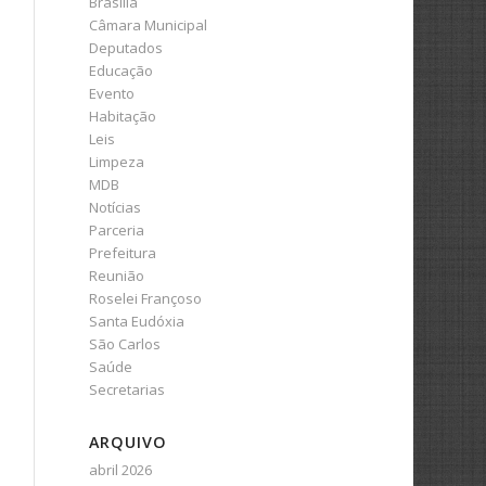
Brasília
Câmara Municipal
Deputados
Educação
Evento
Habitação
Leis
Limpeza
MDB
Notícias
Parceria
Prefeitura
Reunião
Roselei Françoso
Santa Eudóxia
São Carlos
Saúde
Secretarias
ARQUIVO
abril 2026