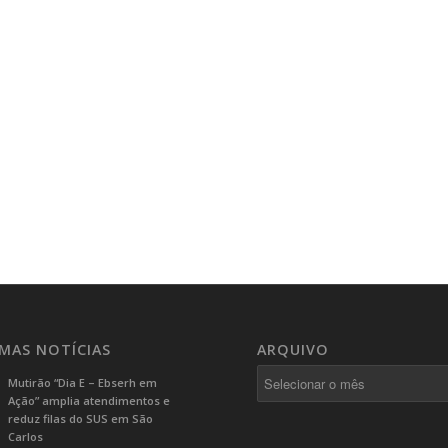
IMAS NOTÍCIAS
ARQUIVO
Mutirão “Dia E – Ebserh em
Ação” amplia atendimentos e
reduz filas do SUS em São
Carlos