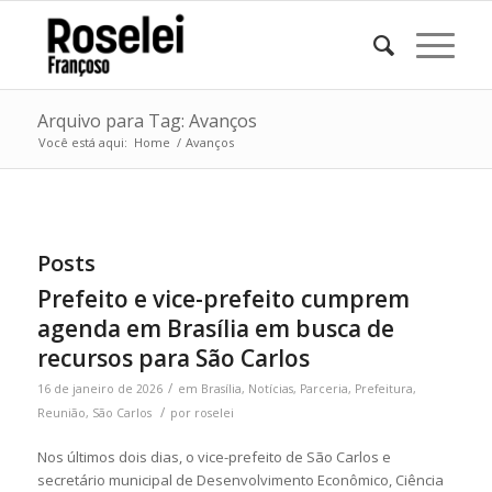
Arquivo para Tag: Avanços
Você está aqui:
Home
/
Avanços
Posts
Prefeito e vice-prefeito cumprem
agenda em Brasília em busca de
recursos para São Carlos
/
16 de janeiro de 2026
em
Brasília
,
Notícias
,
Parceria
,
Prefeitura
,
/
Reunião
,
São Carlos
por
roselei
Nos últimos dois dias, o vice-prefeito de São Carlos e
secretário municipal de Desenvolvimento Econômico, Ciência