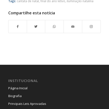
Tags:
cantata de natal
,
final do ano letivo
,
iluminação natalina
Compartilhe esta notícia
INSTITUCIONAL
Página Inicial
Biografia
Principais Leis Aprovadas