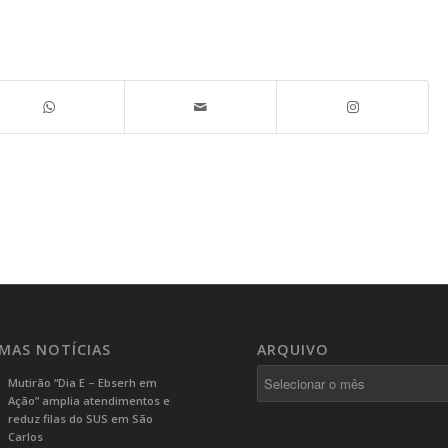
IMAS NOTÍCIAS
ARQUIVO
Mutirão “Dia E – Ebserh em
Ação” amplia atendimentos e
reduz filas do SUS em São
Carlos