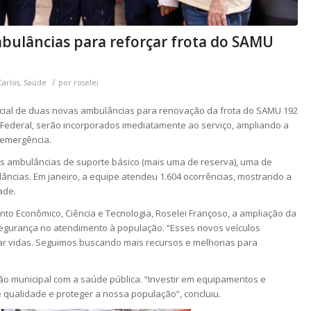
bulâncias para reforçar frota do SAMU
/
Carlos
,
Saúde
por
roselei
oficial de duas novas ambulâncias para renovação da frota do SAMU 192
 Federal, serão incorporados imediatamente ao serviço, ampliando a
 emergência.
s ambulâncias de suporte básico (mais uma de reserva), uma de
âncias. Em janeiro, a equipe atendeu 1.604 ocorrências, mostrando a
ade.
nto Econômico, Ciência e Tecnologia, Roselei Françoso, a ampliação da
segurança no atendimento à população. “Esses novos veículos
ar vidas. Seguimos buscando mais recursos e melhorias para
ão municipal com a saúde pública. “Investir em equipamentos e
 qualidade e proteger a nossa população”, concluiu.