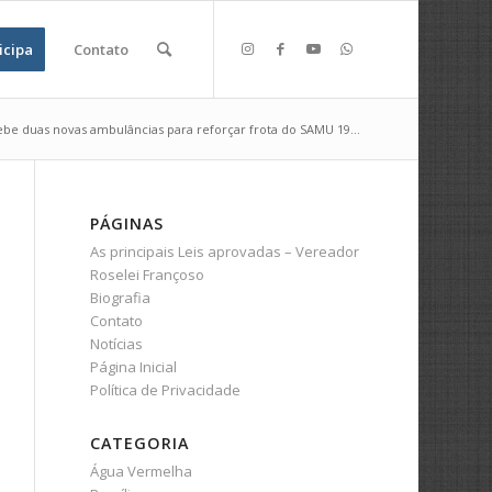
icipa
Contato
ebe duas novas ambulâncias para reforçar frota do SAMU 19...
PÁGINAS
As principais Leis aprovadas – Vereador
Roselei Françoso
Biografia
Contato
Notícias
Página Inicial
Política de Privacidade
CATEGORIA
Água Vermelha