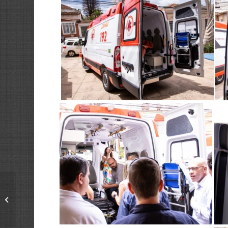
Roselei Françoso
acompanha prefeito
Netto Donato em
reunião no Palácio
dos...