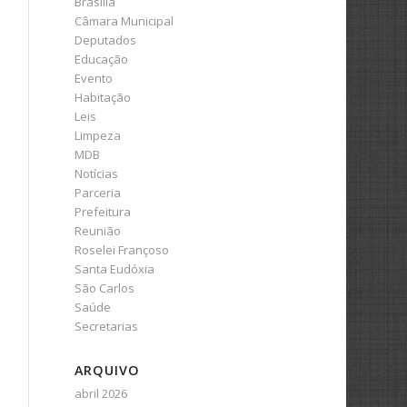
Brasília
Câmara Municipal
Deputados
Educação
Evento
Habitação
Leis
Limpeza
MDB
Notícias
Parceria
Prefeitura
Reunião
Roselei Françoso
Santa Eudóxia
São Carlos
Saúde
Secretarias
ARQUIVO
abril 2026