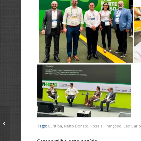
Roselei Françoso visita
Curitiba para troca de
Tags:
Curitiba
,
Netto Donato
,
Roselei Françoso
,
São Carl
experiências em
urbanismo