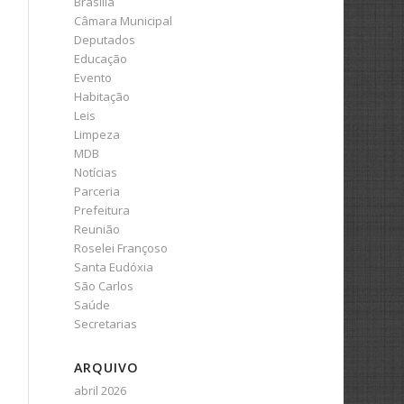
Brasília
Câmara Municipal
Deputados
Educação
Evento
Habitação
Leis
Limpeza
MDB
Notícias
Parceria
Prefeitura
Reunião
Roselei Françoso
Santa Eudóxia
São Carlos
Saúde
Secretarias
ARQUIVO
abril 2026