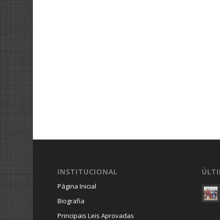
INSTITUCIONAL
ÚLT
Página Inicial
Biografia
Principais Leis Aprovadas