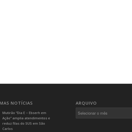
IMAS NOTÍCIAS
ARQUIVO
Mutirão “Dia E – Ebserh em
Ação” amplia atendimentos e
reduz filas do SUS em São
Carlos