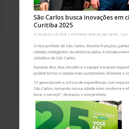
São Carlos busca inovações em c
Curitiba 2025
/
/
22 de janeiro de 2026
em
Evento
,
Notícias
,
São Carlos
po
O vice-prefeito de São Carlos, Roselei Françoso, parti
cidades inteligentes da América Latina. A iniciativa 
cidadãos de São Carlos.
Durante dois dias, Roselei e a equipe trocaram experi
podem tornar a cidade mais sustentável, eficiente e c
“O aprendizado e a troca de experiências com especia
São Carlos, tornando nossa cidade mais moderna e ef
tocar o serviço!”, destacou o vice-prefeito.