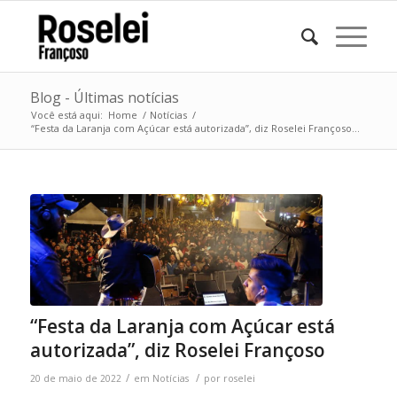
Blog - Últimas notícias
Você está aqui:
Home
/
Notícias
/
“Festa da Laranja com Açúcar está autorizada”, diz Roselei Françoso...
“Festa da Laranja com Açúcar está
autorizada”, diz Roselei Françoso
/
/
20 de maio de 2022
em
Notícias
por
roselei